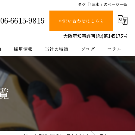
タグ『#漏水』のページ一覧
06-6615-9819
お問い合わせはこちら
大阪府知事許可(般)第145175号
内
採用情報
当社の特徴
ブログ
コラム
塗装
止水
覧
防水
内装
公共工事