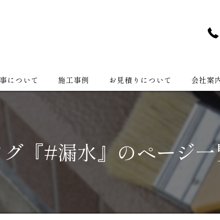
事について
施工事例
お見積りについて
会社案
会社紹介
タグ『#漏水』のページ一