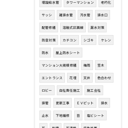
埋設給水管
タワーマンション
老朽化
サッシ
雑排水管
汚水管
排水口
配管修繕
溶融式区画線
漏水対策
防音対策
カチコン
シゴキ
ケレン
防水
屋上防水シート
マンション大規模修繕
梅雨
笠木
お問い合わせはこちら
エントランス
花壇
天井
色合わせ
ロビー
自社責任施工
施工会社
排管
更新工事
ＥＶピット
排水
止水
下地補修
苔
塩ビシート