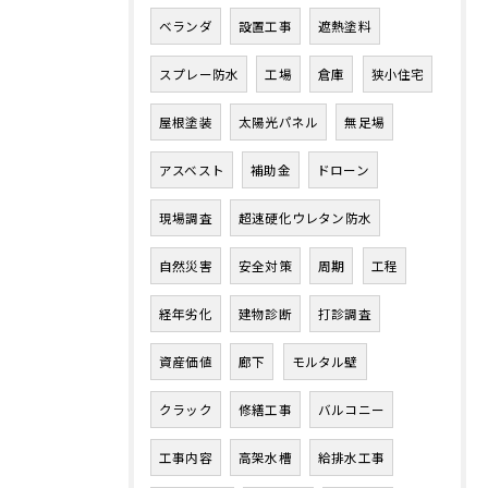
ベランダ
設置工事
遮熱塗料
スプレー防水
工場
倉庫
狭小住宅
屋根塗装
太陽光パネル
無足場
アスベスト
補助金
ドローン
現場調査
超速硬化ウレタン防水
自然災害
安全対策
周期
工程
経年劣化
建物診断
打診調査
資産価値
廊下
モルタル壁
クラック
修繕工事
バルコニー
工事内容
高架水槽
給排水工事