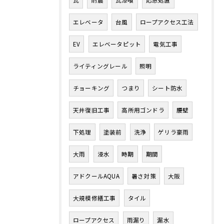
瓦
耐震
瓦漆喰
応急処置
エレベータ
台風
ロープアクセス工法
EV
エレベータピット
電気工事
ライティングレール
照明
チョーキング
つまり
シート防水
天井復旧工事
高所用ゴンドラ
腰壁
下処理
塗装前
洗浄
ゲリラ豪雨
大雨
浸水
時期
期間
アドクールAQUA
暑さ対策
大阪
大規模修繕工事
タイル
ロープアクセス
雨漏り
漏水