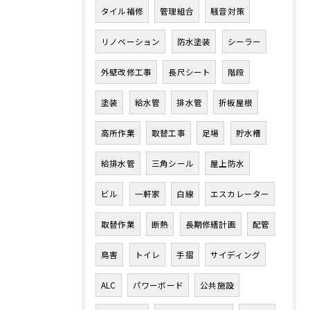
タイル補修
管理組合
騒音対策
リノベーション
防水塗装
シーラー
外壁改修工事
長尺シート
階段
塗装
給水管
排水管
折板屋根
高所作業
取替工事
足場
貯水槽
給排水管
三角シール
屋上防水
ビル
一軒家
白線
エスカレーター
取替作業
断熱
長期修繕計画
配管
鳥害
トイレ
手摺
サイディング
ALC
パワーボード
公共施設