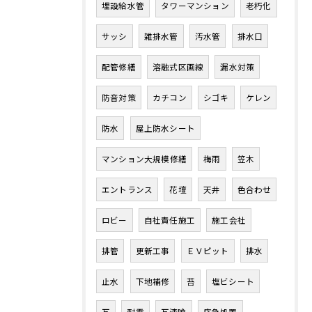
埋設給水管
タワーマンション
老朽化
サッシ
雑排水管
汚水管
排水口
配管修繕
溶融式区画線
漏水対策
防音対策
カチコン
シゴキ
ケレン
防水
屋上防水シート
マンション大規模修繕
梅雨
笠木
お問い合わせはこちら
エントランス
花壇
天井
色合わせ
ロビー
自社責任施工
施工会社
排管
更新工事
ＥＶピット
排水
止水
下地補修
苔
塩ビシート