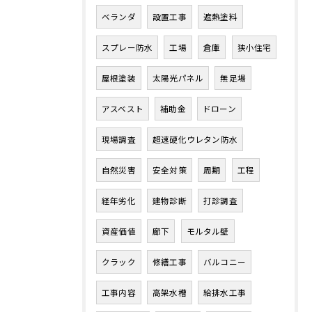
ベランダ
設置工事
遮熱塗料
スプレー防水
工場
倉庫
狭小住宅
屋根塗装
太陽光パネル
無足場
アスベスト
補助金
ドローン
現場調査
超速硬化ウレタン防水
自然災害
安全対策
周期
工程
経年劣化
建物診断
打診調査
資産価値
廊下
モルタル壁
クラック
修繕工事
バルコニー
工事内容
高架水槽
給排水工事