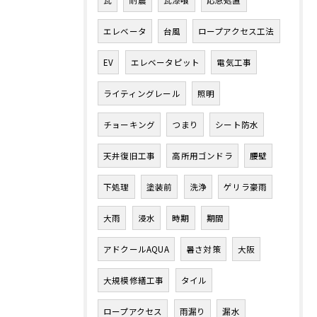
瓦
耐震
瓦漆喰
応急処置
エレベータ
台風
ロープアクセス工法
EV
エレベータピット
電気工事
ライティングレール
照明
チョーキング
つまり
シート防水
天井復旧工事
高所用ゴンドラ
腰壁
下処理
塗装前
洗浄
ゲリラ豪雨
大雨
浸水
時期
期間
アドクールAQUA
暑さ対策
大阪
大規模修繕工事
タイル
ロープアクセス
雨漏り
漏水