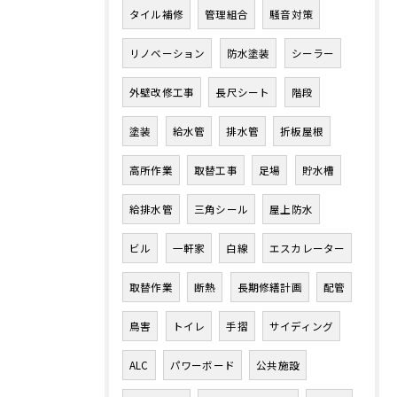
タイル補修
管理組合
騒音対策
リノベーション
防水塗装
シーラー
外壁改修工事
長尺シート
階段
塗装
給水管
排水管
折板屋根
高所作業
取替工事
足場
貯水槽
給排水管
三角シール
屋上防水
ビル
一軒家
白線
エスカレーター
取替作業
断熱
長期修繕計画
配管
鳥害
トイレ
手摺
サイディング
ALC
パワーボード
公共施設