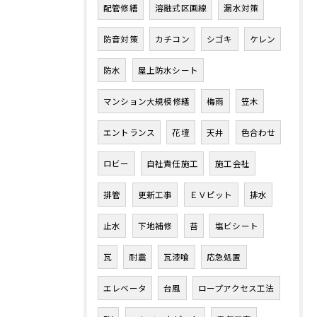
配管修繕
溶融式区画線
漏水対策
防音対策
カチコン
シゴキ
ケレン
防水
屋上防水シート
マンション大規模修繕
梅雨
笠木
エントランス
花壇
天井
色合わせ
ロビー
自社責任施工
施工会社
排管
更新工事
ＥＶピット
排水
止水
下地補修
苔
塩ビシート
瓦
耐震
瓦漆喰
応急処置
エレベータ
台風
ロープアクセス工法