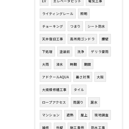
EV
エレベータピット
電気工事
ライティングレール
照明
チョーキング
つまり
シート防水
天井復旧工事
高所用ゴンドラ
腰壁
下処理
塗装前
洗浄
ゲリラ豪雨
大雨
浸水
時期
期間
アドクールAQUA
暑さ対策
大阪
大規模修繕工事
タイル
ロープアクセス
雨漏り
漏水
マンション
遮熱
屋上
現地調査
補修
外壁
施工事例
防水工事