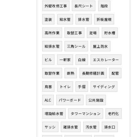
外壁改修工事
長尺シート
階段
塗装
給水管
排水管
折板屋根
高所作業
取替工事
足場
貯水槽
給排水管
三角シール
屋上防水
ビル
一軒家
白線
エスカレーター
取替作業
断熱
長期修繕計画
配管
鳥害
トイレ
手摺
サイディング
ALC
パワーボード
公共施設
埋設給水管
タワーマンション
老朽化
サッシ
雑排水管
汚水管
排水口
お問い合わせはこちら