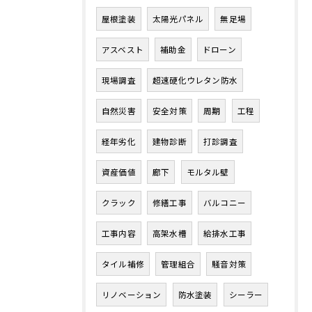
屋根塗装
太陽光パネル
無足場
アスベスト
補助金
ドローン
現場調査
超速硬化ウレタン防水
自然災害
安全対策
周期
工程
経年劣化
建物診断
打診調査
資産価値
廊下
モルタル壁
クラック
修繕工事
バルコニー
工事内容
高架水槽
給排水工事
タイル補修
管理組合
騒音対策
リノベーション
防水塗装
シーラー