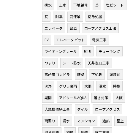
排水
止水
下地補修
苔
塩ビシート
瓦
耐震
瓦漆喰
応急処置
エレベータ
台風
ロープアクセス工法
EV
エレベータピット
電気工事
ライティングレール
照明
チョーキング
つまり
シート防水
天井復旧工事
高所用ゴンドラ
腰壁
下処理
塗装前
洗浄
ゲリラ豪雨
大雨
浸水
時期
期間
アドクールAQUA
暑さ対策
大阪
大規模修繕工事
タイル
ロープアクセス
雨漏り
漏水
マンション
遮熱
屋上
現地調査
補修
外壁
施工事例