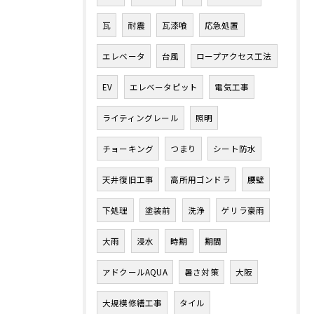
瓦
耐震
瓦漆喰
応急処置
エレベータ
台風
ロープアクセス工法
EV
エレベータピット
電気工事
ライティングレール
照明
チョーキング
つまり
シート防水
天井復旧工事
高所用ゴンドラ
腰壁
下処理
塗装前
洗浄
ゲリラ豪雨
大雨
浸水
時期
期間
アドクールAQUA
暑さ対策
大阪
大規模修繕工事
タイル