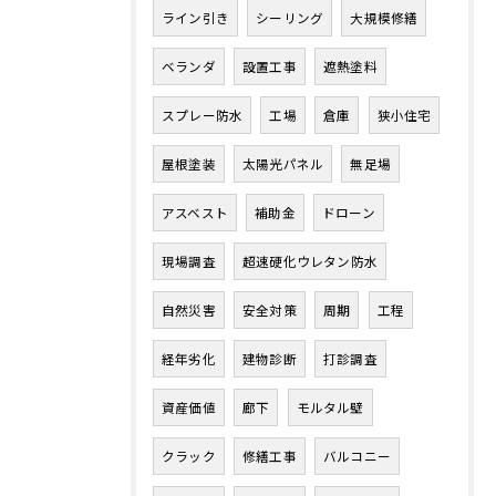
ライン引き
シーリング
大規模修繕
ベランダ
設置工事
遮熱塗料
スプレー防水
工場
倉庫
狭小住宅
屋根塗装
太陽光パネル
無足場
アスベスト
補助金
ドローン
現場調査
超速硬化ウレタン防水
自然災害
安全対策
周期
工程
経年劣化
建物診断
打診調査
資産価値
廊下
モルタル壁
クラック
修繕工事
バルコニー