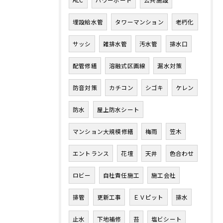
ALC
パワーボード
公共施設
埋設給水管
タワーマンション
老朽化
サッシ
雑排水管
汚水管
排水口
配管修繕
溶融式区画線
漏水対策
防音対策
カチコン
シゴキ
ケレン
防水
屋上防水シート
マンション大規模修繕
梅雨
笠木
エントランス
花壇
天井
色合わせ
ロビー
自社責任施工
施工会社
排管
更新工事
ＥＶピット
排水
止水
下地補修
苔
塩ビシート