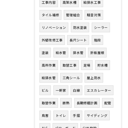
工事内容
高架水槽
給排水工事
タイル補修
管理組合
騒音対策
お問い合わせはこちら
リノベーション
防水塗装
シーラー
外壁改修工事
長尺シート
階段
塗装
給水管
排水管
折板屋根
高所作業
取替工事
足場
貯水槽
給排水管
三角シール
屋上防水
ビル
一軒家
白線
エスカレーター
取替作業
断熱
長期修繕計画
配管
鳥害
トイレ
手摺
サイディング