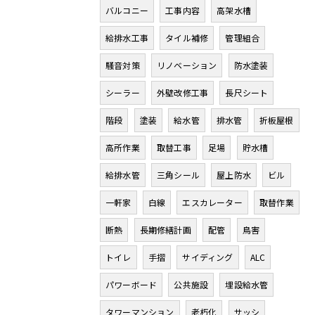
バルコニー
工事内容
高架水槽
給排水工事
タイル補修
管理組合
騒音対策
リノベーション
防水塗装
シーラー
外壁改修工事
長尺シート
階段
塗装
給水管
排水管
折板屋根
高所作業
取替工事
足場
貯水槽
給排水管
三角シール
屋上防水
ビル
一軒家
白線
エスカレーター
取替作業
断熱
長期修繕計画
配管
鳥害
トイレ
手摺
サイディング
ALC
パワーボード
公共施設
埋設給水管
タワーマンション
老朽化
サッシ