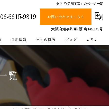
タグ『#足場工事』のページ一覧
06-6615-9819
お問い合わせはこちら
大阪府知事許可(般)第145175号
内
採用情報
当社の特徴
ブログ
コラム
塗装
止水
一覧
防水
内装
公共工事