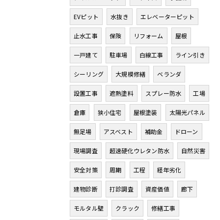
EVピット
水抜き
エレベーターピット
止水工事
保険
リフォーム
屋根
一戸建て
駐車場
白線工事
ライン引き
シーリング
大規模修繕
ベランダ
設置工事
遮熱塗料
スプレー防水
工場
倉庫
狭小住宅
屋根塗装
太陽光パネル
無足場
アスベスト
補助金
ドローン
現場調査
超速硬化ウレタン防水
自然災害
安全対策
周期
工程
経年劣化
建物診断
打診調査
資産価値
廊下
モルタル壁
クラック
修繕工事