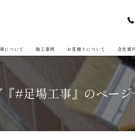
事について
施工事例
お見積りについて
会社案
会社紹介
グ『#足場工事』のページ