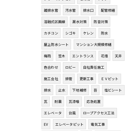
雑排水管
汚水管
排水口
配管修繕
溶融式区画線
漏水対策
防音対策
カチコン
シゴキ
ケレン
防水
屋上防水シート
マンション大規模修繕
梅雨
笠木
エントランス
花壇
天井
色合わせ
ロビー
自社責任施工
施工会社
排管
更新工事
ＥＶピット
排水
止水
下地補修
苔
塩ビシート
瓦
耐震
瓦漆喰
応急処置
エレベータ
台風
ロープアクセス工法
EV
エレベータピット
電気工事