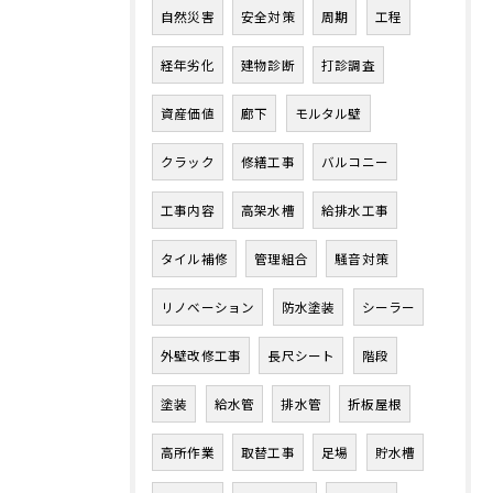
自然災害
安全対策
周期
工程
経年劣化
建物診断
打診調査
資産価値
廊下
モルタル壁
クラック
修繕工事
バルコニー
工事内容
高架水槽
給排水工事
タイル補修
管理組合
騒音対策
リノベーション
防水塗装
シーラー
外壁改修工事
長尺シート
階段
塗装
給水管
排水管
折板屋根
高所作業
取替工事
足場
貯水槽