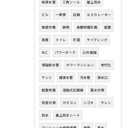
給排水管
三角シール
屋上防水
ビル
一軒家
白線
エスカレーター
取替作業
断熱
長期修繕計画
配管
鳥害
トイレ
手摺
サイディング
ALC
パワーボード
公共施設
埋設給水管
タワーマンション
老朽化
サッシ
雑排水管
汚水管
排水口
配管修繕
溶融式区画線
漏水対策
防音対策
カチコン
シゴキ
ケレン
防水
屋上防水シート
マンション大規模修繕
梅雨
笠木