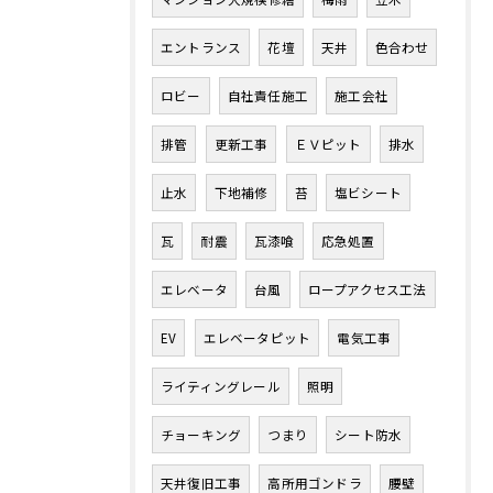
エントランス
花壇
天井
色合わせ
ロビー
自社責任施工
施工会社
排管
更新工事
ＥＶピット
排水
止水
下地補修
苔
塩ビシート
瓦
耐震
瓦漆喰
応急処置
エレベータ
台風
ロープアクセス工法
EV
エレベータピット
電気工事
ライティングレール
照明
チョーキング
つまり
シート防水
天井復旧工事
高所用ゴンドラ
腰壁