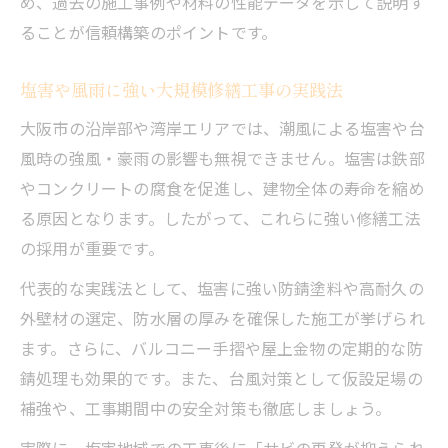
め、過去の施工事例や材料の性能データを示して説明す
ることが信頼構築のポイントです。
塩害や風雨に強い大規模修繕工事の実践法
大阪市の沿岸部や湾岸エリアでは、潮風による塩害や台
風時の強風・豪雨の影響も無視できません。塩害は鉄部
やコンクリートの腐食を促進し、建物全体の寿命を縮め
る原因となります。したがって、これらに強い修繕工法
の採用が重要です。
代表的な実践法として、塩害に強い防錆塗料や高耐久の
外壁材の選定、防水層の厚みを確保した施工が挙げられ
ます。さらに、バルコニー手摺や屋上金物の定期的な防
錆処理も効果的です。また、台風対策として仮設足場の
補強や、工事期間中の安全対策も徹底しましょう。
実際に、塩害地域での工事後に「サビの再発が抑えられ