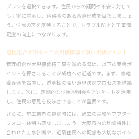
る理由
プランを選択できます。住民からの疑問や不安に対して
現状診断から始める安心の大規模修繕工事
も丁寧に説明し、納得感のある合意形成を目指しましょ
う。住民の声を反映することで、トラブル防止と工事満
大規模修繕工事の現状診断で見落としがち
足度の向上につながります。
な点
安心して進めるための大規模修繕工事現状
管理組合が知るべき大規模修繕工事の実践ポイント
調査
管理組合が大規模修繕工事を進める際は、以下の実践ポ
専門家が提案する大規模修繕工事の診断ポ
イントを押さえることが成功への近道です。まず、修繕
イント
委員会を設置し、透明性の高い意思決定プロセスを構築
大規模修繕工事の現状把握が持つ重要な役
します。次に、定期的な住民説明会やアンケートを活用
割
し、住民の意見を反映させることが重要です。
現状診断から始める大規模修繕工事の進め
さらに、施工業者の選定時には、過去の実績やアフター
方
フォロー体制も確認しましょう。大阪市内の地域特性に
合わせた工事計画や、近隣住民への配慮も大切なポイン