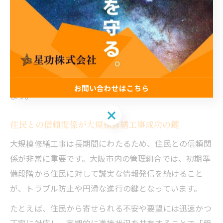
は、住民の声を反映しやすいアンケートや質疑応答の場
を設けることで、納得感を高めることができます。
説明の際は、専門用語を避けて平易な表現を心がけると
ともに、過去の修繕事例や他マンションの成功例・失敗
例も紹介しましょう。これにより、住民が自分事として
捉えやすくなり、合意形成のスピードアップにつながり
お問い合わせはこちら
ます。
お問い合わせはこちら
住民との信頼関係が大規模修繕工事成功の鍵
大規模修繕工事は長期間にわたるため、住民との信頼関
係が非常に重要です。大阪市内の管理組合では、初期準
備段階から住民に対して誠実な情報発信を続けること
が、トラブル防止や円滑な進行の鍵となっています。
たとえば、住民から寄せられる不安や要望には迅速かつ
丁寧に対応し、定期的に進捗状況を共有することで「管