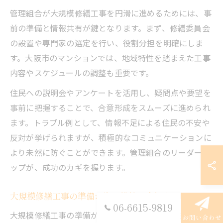
管理組合が大規模修繕工事を円滑に進めるためには、事
前の準備と情報共有が鍵となります。まず、修繕委員会
の設置や専門家の選定を行い、役割分担を明確にしま
す。大阪市のマンションでは、地域特性を踏まえた工事
内容やスケジュールの調整も重要です。
住民への説明会やアンケートを活用し、疑問点や要望を
事前に把握することで、合意形成をスムーズに進められ
ます。トラブル例として、情報不足による住民の不安や
反対が挙げられますが、積極的なコミュニケーションに
より未然に防ぐことができます。管理組合のリーダーシ
ップが、成功のカギを握ります。
大規模修繕工事の準備が資産維持に直結する理由
06-6615-9819
大規模修繕工事の準備が資産維持に直結する理由は、計
お問い合わせ