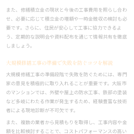
気候条件を踏まえた大規模修繕工事の注意
また、修繕積立金の現状と今後の工事費用を照らし合わ
事項
せ、必要に応じて積立金の増額や一時金徴収の検討も必
大規模修繕工事で建物を長持ちさせる気候
要です。さらに、住民が安心して工事に協力できるよ
対応策
う、定期的な説明会や資料配布を通じて情報共有を徹底
資産維持に役立つ大規模修繕工事の準備術
しましょう。
大規模修繕工事で資産価値を守るための準
備法
大規模修繕工事の準備で失敗を防ぐコツを解説
長寿命化を目指す大規模修繕工事のポイン
大規模修繕工事の準備段階で失敗を防ぐためには、専門
ト解説
家の意見を積極的に取り入れることが重要です。大阪市
資産維持のための大規模修繕工事資金計画
のマンションでは、外壁や屋上の防水工事、鉄部の塗装
の立て方
など多岐にわたる作業が発生するため、経験豊富な技術
管理組合が実践する大規模修繕工事の事前
者による現地診断が不可欠です。
策
また、複数の業者から見積もりを取得し、工事内容や金
大規模修繕工事の準備が資産維持に直結す
額を比較検討することで、コストパフォーマンスの高い