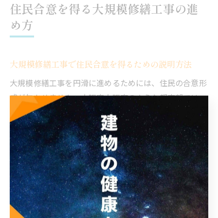
住民合意を得る大規模修繕工事の進
め方
大規模修繕工事で住民合意を得るための説明方法
大規模修繕工事を円滑に進めるためには、住民の合意形
成が欠かせません。大阪府大阪市のような都市部では、
住民のライフスタイルや価値観も多様化しており、説明
内容や手順に工夫が必要です。まず、なぜ修繕工事が必
要なのか、具体的な劣化状況や将来のリスクを写真や図
表を活用して丁寧に伝えることが重要です。
次に、工事内容やスケジュール、資金計画などを分かり
やすく資料化し、住民説明会や掲示板、回覧板などを活
用して情報を周知します。特に大阪市のマンションで