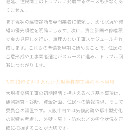
遅延、住民同士のトラブルに発展するケースも少なくあ
住民との信頼関係が大規模修繕工事成功の
りません。
鍵
大規模修繕工事の合意形成を円滑に進める
まず現状の建物診断を専門業者に依頼し、劣化状況や修
秘訣
繕の優先順位を明確にします。次に、資金計画や修繕積
立金の見直しを行い、無理のない工事スケジュールを作
情報共有を徹底した大規模修繕工事の進行
成します。これらの準備を早期に始めることで、住民の
例
合意形成や工事業者選定がスムーズに進み、トラブル回
住民の不安を解消する大規模修繕工事の説
避につながります。
明会活用法
大阪市の気候に合わせた修繕工事のポイント
初期段階で押さえたい大規模修繕工事の基本事項
大規模修繕工事で重視したい気候への配慮
大規模修繕工事の初期段階で押さえるべき基本事項は、
点
建物調査・診断、資金計画、住民への情報提供、そして
大阪市特有の湿気対策と大規模修繕工事の
委員会の設置です。大阪市内では気候変動や都市型劣化
工夫
の影響も考慮し、外壁・屋上・防水などの劣化状況を正
塩害や風雨に強い大規模修繕工事の実践法
確に把握することが大切です。