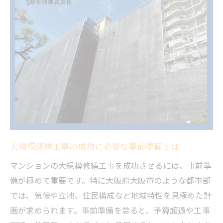
初期段階で意識したい大規模修繕工事の流れ
大規模修繕工事の基本的な流れを初期段階
で把握
現状診断から始める大規模修繕工事の手順
を紹介
大規模修繕工事の進行ステップと準備の重
要性
スムーズな大規模修繕工事のための初期対
応策
大規模修繕工事の成功に必要な事前準備とは
大規模修繕工事の計画立案から合意形成ま
での流れ
マンションの大規模修繕工事を成功させるには、事前準
住民合意を得る大規模修繕工事の進め方
備が極めて重要です。特に大阪府大阪市のような都市部
では、気候や立地、住民構成など地域特性を見極めた計
大規模修繕工事で住民合意を得るための説
画が求められます。事前準備を怠ると、予算超過や工事
明方法