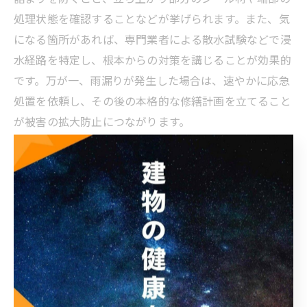
処理状態を確認することなどが挙げられます。また、気
になる箇所があれば、専門業者による散水試験などで浸
水経路を特定し、根本からの対策を講じることが効果的
です。万が一、雨漏りが発生した場合は、速やかに応急
処置を依頼し、その後の本格的な修繕計画を立てること
が被害の拡大防止につながります。
マンション大規模修繕と防水保証の重要性
大規模修繕での屋上防水工事には、必ず工事保証が付帯
します。大阪府大阪市のマンションで一般的な防水工事
保証期間は5～10年程度が多く、保証内容や範囲は工法
や施工業者によって異なります。保証期間中に不具合が
発生した場合、無償で補修対応が受けられることが多い
ため、事前に保証内容をしっかり確認しておくことが大