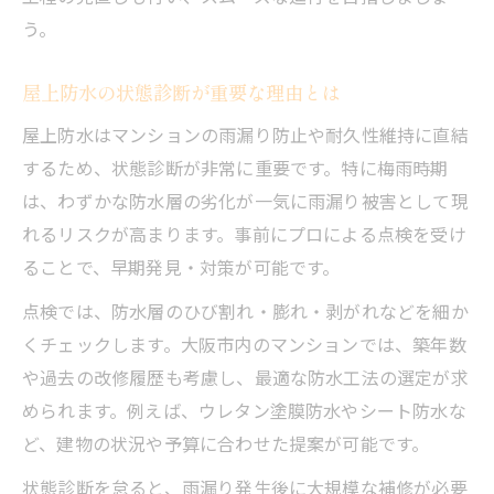
マンション大規模修繕の防水工事保証制度
う。
とは
屋上防水の状態診断が重要な理由とは
屋上防水の保証期間で確認すべきポイント
屋上防水はマンションの雨漏り防止や耐久性維持に直結
保証期間中のトラブル対応と注意点
するため、状態診断が非常に重要です。特に梅雨時期
工事引き渡し時に必要な保証書の確認方法
は、わずかな防水層の劣化が一気に雨漏り被害として現
防水保証を活用した雨漏りリスク回避策
れるリスクが高まります。事前にプロによる点検を受け
修繕周期を意識した計画的な防水管理
ることで、早期発見・対策が可能です。
マンション大規模修繕における防水修繕周
点検では、防水層のひび割れ・膨れ・剥がれなどを細か
期の目安
くチェックします。大阪市内のマンションでは、築年数
修繕周期を見据えた資金計画のポイント
や過去の改修履歴も考慮し、最適な防水工法の選定が求
長期修繕計画と屋上防水管理の基本
められます。例えば、ウレタン塗膜防水やシート防水な
築年数に応じたマンション大規模修繕の進
ど、建物の状況や予算に合わせた提案が可能です。
め方
状態診断を怠ると、雨漏り発生後に大規模な補修が必要