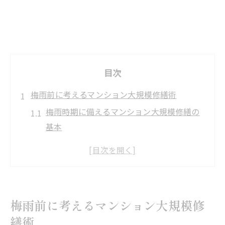
目次
梅雨前に考えるマンション大規模修繕術
梅雨時期に備えるマンション大規模修繕の
基本
屋上防水の状態診断が重要な理由とは
マンション大規模修繕の計画で失敗しない
コツ
築年数別で見る修繕ポイントと注意点
梅雨前に考えるマンション大規模修
専門業者選びで差がつく大規模修繕の成功
繕術