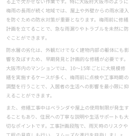
る上で欠かせない作業です。特に大阪府大阪市のように
雨天でも進めやすい修繕スケジュールの工
梅雨の長雨が続く地域では、屋上や外壁からの雨水浸入
夫
を防ぐための防水対策が重要となります。梅雨前に修繕
長雨による工期延長を防ぐための事前準備
計画を立てることで、急な雨漏りやトラブルを未然に防
マンション大規模修繕における天候リスク
ぐことができます。
対策
防水層の劣化は、外観だけでなく建物内部の躯体にも影
ベランダ使用制限の注意点と対処法
響を及ぼすため、早期発見と計画的な修繕が必要です。
マンション大規模修繕中のベランダ使用制
大阪市内のマンションでは、10～15年ごとに大規模修
限とは
繕を実施するケースが多く、梅雨前に点検や工事時期の
ベランダが使えない期間の生活工夫ポイン
調整を行うことで、入居者の生活への影響を最小限に抑
ト
えることができます。
住民説明会で伝える修繕時のベランダ対策
また、修繕工事中はベランダや屋上の使用制限が発生す
洗濯物への影響と事前準備の重要性
ることもあり、住民への丁寧な説明や生活サポートも大
ベランダ片付けのタイミングと注意点
切なポイントです。工事計画段階で、雨天時のリスクや
屋上防水工事の保証期間を正しく理解
工程の見直しも行い、スムーズな進行を目指しましょ