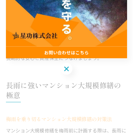
切です。
また、保証を受けるためには、定期的な点検やメンテナ
ンス、管理組合による履歴管理が求められる場合があり
ます。万一のトラブル時には、保証書と工事履歴をもと
に迅速な対応が可能となります。工事後のアフターサー
ビスや、保証期間満了前の最終点検も忘れずに実施し、
お問い合わせはこちら
長期的な安心と資産保全につなげましょう。
お問い合わせはこちら
長雨に強いマンション大規模修繕の
極意
梅雨を乗り切るマンション大規模修繕の対策法
マンション大規模修繕を梅雨前に計画する際は、長雨に