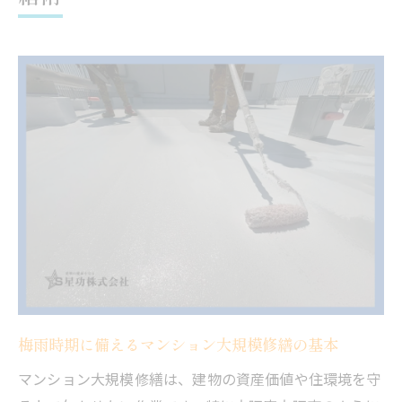
例
屋上防水対策で資産価値を守るコツ
マンション大規模修繕で重視したい屋上防
水工法
屋上防水の劣化チェックと早期対応策
資産価値を保つための屋上防水メンテナン
ス
雨漏りリスクを抑える屋上防水の見直し方
マンション大規模修繕と防水保証の重要性
長雨に強いマンション大規模修繕の極意
梅雨を乗り切るマンション大規模修繕の対
策法
梅雨時期に備えるマンション大規模修繕の基本
屋上防水強化が長雨に強いマンションを作
マンション大規模修繕は、建物の資産価値や住環境を守
る