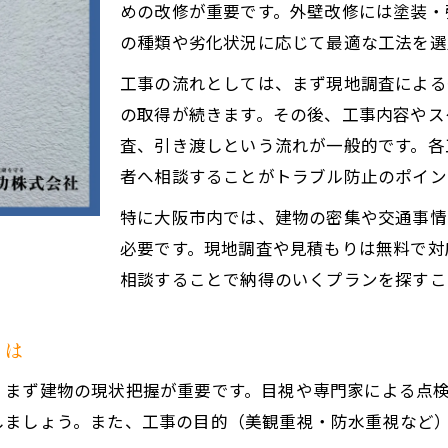
気になる外壁改修工事費用の実態とは
めの改修が重要です。外壁改修には塗装・
外壁改修工事費用の内訳と見積りの基準
の種類や劣化状況に応じて最適な工法を選
外壁改修工事費用が高額になる理由と抑える方法
工事の流れとしては、まず現地調査による
外壁改修工事の費用相場と価格変動のポイント
の取得が続きます。その後、工事内容やス
査、引き渡しという流れが一般的です。各
大阪で外壁改修工事費用を抑える工夫とは
者へ相談することがトラブル防止のポイン
外壁改修工事の費用比較で注意すべき点
助成金活用で外壁工事費を賢く抑える方法
特に大阪市内では、建物の密集や交通事情
必要です。現地調査や見積もりは無料で対
外壁改修工事で利用できる助成金制度の特徴
相談することで納得のいくプランを探すこ
助成金を活用した外壁改修工事費の節約術
外壁改修工事が助成金対象となる条件とは
とは
助成金申請の流れと外壁改修工事のポイント
、まず建物の現状把握が重要です。目視や専門家による点
外壁改修工事費用を助成金で賢く抑えるコツ
しましょう。また、工事の目的（美観重視・防水重視など
悪質業者を避ける大阪の外壁改修対策