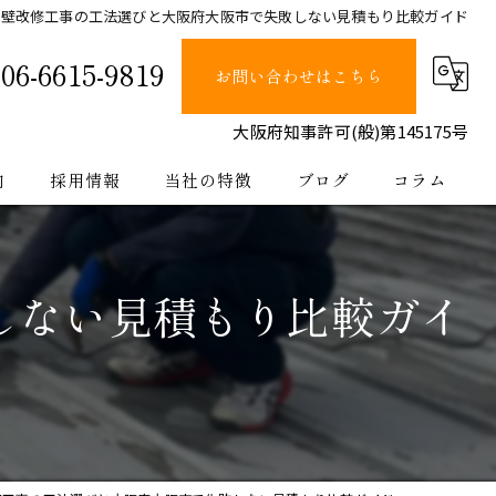
外壁改修工事の工法選びと大阪府大阪市で失敗しない見積もり比較ガイド
06-6615-9819
お問い合わせはこちら
大阪府知事許可(般)第145175号
内
採用情報
当社の特徴
ブログ
コラム
塗装
しない見積もり比較ガイ
止水
防水
内装
公共工事