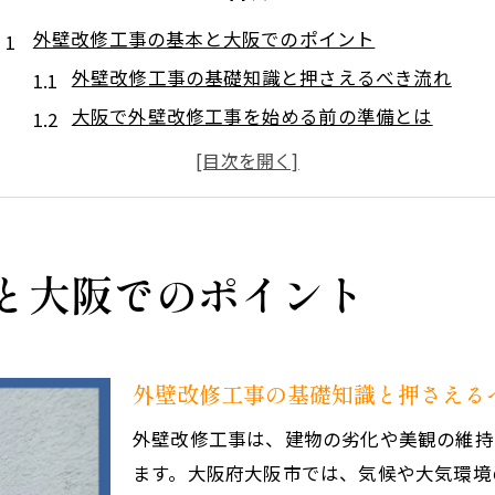
外壁改修工事の基本と大阪でのポイント
外壁改修工事の基礎知識と押さえるべき流れ
大阪で外壁改修工事を始める前の準備とは
外壁改修工事の主な工法と選び方の注意点
外壁改修工事に強い施工業者の見極め方
外壁改修工事の見積りで確認すべきポイント
大阪府大阪市で失敗しない工法の選び方
と大阪でのポイント
外壁改修工事に適した工法の特徴を比較
大阪府大阪市の住宅に合う外壁改修工事工法
工法選定で重視すべき外壁改修工事の耐久性
外壁改修工事の基礎知識と押さえる
外壁改修工事のトラブルを防ぐ工法選びポイント
外壁改修工事は、建物の劣化や美観の維持
外壁改修工事の工法ごとのメリットとデメリット
ます。大阪府大阪市では、気候や大気環境