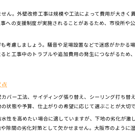
外壁改修工事で悪質業者を見分けるポイント
ません。外壁改修工事は規模や工法によって費用が大きく
大阪で多い外壁改修工事トラブルの実例と対策
工事への支援制度が実施されることがあるため、市役所や
信頼できる外壁改修工事業者の選び方ガイド
外壁改修工事で被害を防ぐための注意事項
響も考慮しましょう。騒音や足場設置などで迷惑がかかる
悪質業者リストや口コミで外壁改修工事を比較
怠ると工事中のトラブルや追加費用の発生につながるため
見積り比較から始める安心の外壁改修工事
外壁改修工事の見積り比較で確認すべき項目
複数の外壁改修工事業者を比較するメリット
お問い合わせはこちら
お問い合わせはこちら
意点
外壁改修工事の見積書を正しく読み解く方法
壁カバー工法、サイディング張り替え、シーリング打ち替
適正価格で外壁改修工事を依頼するポイント
物の状態や予算、仕上がりの希望に応じて選ぶことが大切
外壁改修工事見積りで失敗しない注意点
防水性を高めたい場合に適していますが、下地の劣化が激
地や隙間の劣化対策として欠かせません。大阪市のように