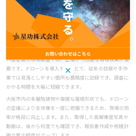
ムで確認しながら、外壁のひび割れや屋根の劣化箇所を
正確に特定できます。これにより、従業員の身体的負担
や事故発生リスクを大幅に削減し、安心して外壁塗装の
計画を立てることができます。
外壁塗装現場での調査効率アップの秘訣
お問い合わせはこちら
外壁塗装の現場調査では、正確かつ迅速な情報収集が重
要です。ドローンを導入することで、従来の目視や手作
お問い合わせはこちら
業では見落としやすい箇所も高精度に記録でき、調査に
かかる時間を大幅に短縮できます。
大阪市内の多層階建物や複雑な屋根形状でも、ドローン
の空撮により全体像を一度に把握できるため、現場の効
率が格段に向上します。また、取得した高解像度写真や
動画は、後から何度でも確認でき、報告書作成や修繕計
画立案の精度がアップします。