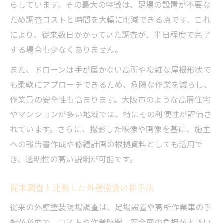
らしています。その最大の特徴は、足場の設置が不要な
大阪市内での外壁塗装ドローン活用ガイド
ため調査コストと時間を大幅に削減できる点です。これ
外壁調査に必要なドローン飛行許可の注意
により、従来数日かかっていた調査が、半日程度で完了
点
する場合も少なくありません。
外壁塗装現場で違反を防ぐ規制チェックリ
また、ドローンは手が届かない高所や複雑な屋根形状で
スト
も柔軟にアプローチできるため、危険な作業を減らし、
ドローン調査利用時の安全管理と法令遵守
作業員の安全性も高まります。大阪市のような高層住宅
コスト比較で見るドローン外壁調査の実力
やマンションが多い地域では、特にその利便性が評価さ
外壁塗装ドローン調査のコスト構造を解剖
れています。さらに、撮影した映像や画像を基に、施主
への報告書作成や修繕計画の根拠資料としても活用で
足場調査とドローン外壁調査の費用対効果
き、透明性の高い説明が可能です。
外壁塗装現場でコスト削減できるポイント
ドローン導入による外壁調査費用の実態
従来調査と比較した外壁塗装の新手法
外壁塗装の費用精度を高める比較チェック
従来の外壁塗装現場調査は、足場設置や高所作業車の手
配が必要で、コストや作業時間、安全面の負担が大きい