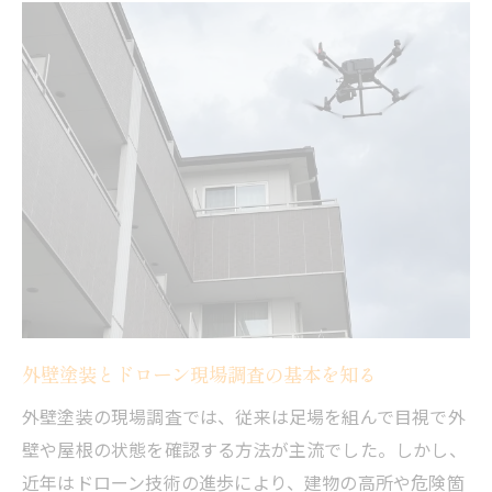
外壁調査で得られる最新情報とその活用法
ドローン導入による外壁塗装費用削減のポ
イント
ドローン調査が外壁修繕計画に与える影響
外壁塗装の品質を左右する調査精度の違い
屋根や外壁調査にドローンを選択する利点とは
ドローン活用で屋根・外壁調査の危険を回
避
外壁塗装現場での調査効率アップの秘訣
足場不要で外壁塗装の現場負担を軽減する
外壁塗装とドローン現場調査の基本を知る
方法
ドローン調査による外壁塗装のコスト最適
外壁塗装の現場調査では、従来は足場を組んで目視で外
化
壁や屋根の状態を確認する方法が主流でした。しかし、
外壁調査でドローンを使う技術的メリット
近年はドローン技術の進歩により、建物の高所や危険箇