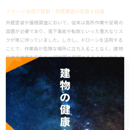
ドローン活用で屋根・外壁調査の危険を回避
外壁塗装や屋根調査において、従来は高所作業や足場の
設置が必要であり、落下事故や転倒といった重大なリス
クが常に伴っていました。しかし、ドローンを活用する
ことで、作業員が危険な場所に立ち入ることなく、建物
全体の状態を安全かつ短時間で把握できるようになりま
す。
特に大阪府大阪市のような都市部では、狭小地や複雑な
屋根形状の建物が多く、人力での調査が困難なケースも
少なくありません。ドローンはこうした場所でも自在に
飛行できるため、安全性の向上と同時に調査範囲の拡大
が可能です。
実際の現場では、ドローンによる撮影画像をリアルタイ