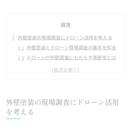
目次
外壁塗装の現場調査にドローン活用を考える
外壁塗装とドローン現場調査の基本を知る
ドローンが外壁調査にもたらす革新性とは
従来調査と比較した外壁塗装の新手法
現場調査精度向上にドローンが不可欠な理
由
ドローン活用で外壁塗装の安全性を高める
外壁塗装の現場調査にドローン活用
ドローンを使った調査が外壁塗装にもたらす変
を考える
化
外壁塗装分野で注目されるドローンの役割