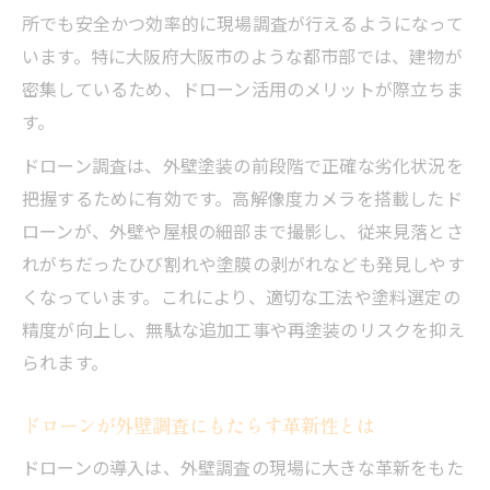
所でも安全かつ効率的に現場調査が行えるようになって
足場不要の外壁塗装調査が叶える安全性
います。特に大阪府大阪市のような都市部では、建物が
外壁塗装現場の安全性を高めるドローン調
密集しているため、ドローン活用のメリットが際立ちま
査
す。
足場不要で事故リスクを減らす外壁塗装手
ドローン調査は、外壁塗装の前段階で正確な劣化状況を
法
把握するために有効です。高解像度カメラを搭載したド
ドローン導入で現場作業の負担を軽減する
ローンが、外壁や屋根の細部まで撮影し、従来見落とさ
理由
れがちだったひび割れや塗膜の剥がれなども発見しやす
外壁塗装における安全確保のための最新調
くなっています。これにより、適切な工法や塗料選定の
査法
精度が向上し、無駄な追加工事や再塗装のリスクを抑え
ドローンがもたらす外壁塗装の新しい安心
られます。
感
大阪市で押さえるべきドローン規制ポイント
ドローンが外壁調査にもたらす革新性とは
外壁塗装現場で守るべきドローンの規制基
ドローンの導入は、外壁調査の現場に大きな革新をもた
本