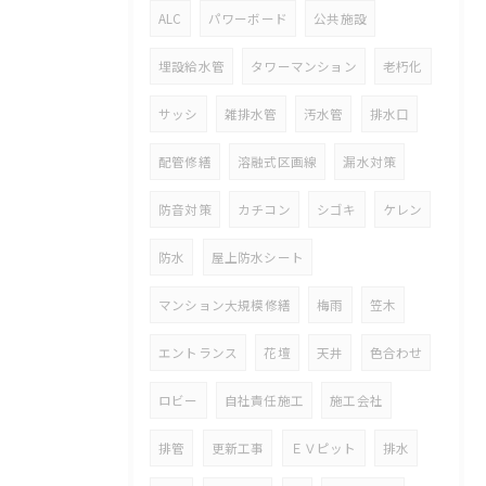
ALC
パワーボード
公共施設
埋設給水管
タワーマンション
老朽化
サッシ
雑排水管
汚水管
排水口
配管修繕
溶融式区画線
漏水対策
防音対策
カチコン
シゴキ
ケレン
防水
屋上防水シート
マンション大規模修繕
梅雨
笠木
エントランス
花壇
天井
色合わせ
ロビー
自社責任施工
施工会社
排管
更新工事
ＥＶピット
排水