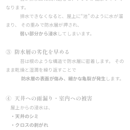
なります。
排水できなくなると、屋上に“池”のように水が溜
まり、 その重みで防水層が押され、
弱い部分から浸水
してしまいます。
③ 防水層の劣化を早める
苔は根のような構造で防水層に密着します。 その
まま乾燥と湿潤を繰り返すことで
防水層の表面が傷み、細かな亀裂が発生
します。
④ 天井への雨漏り・室内への被害
屋上からの浸水は、
・天井のシミ
・クロスの剥がれ