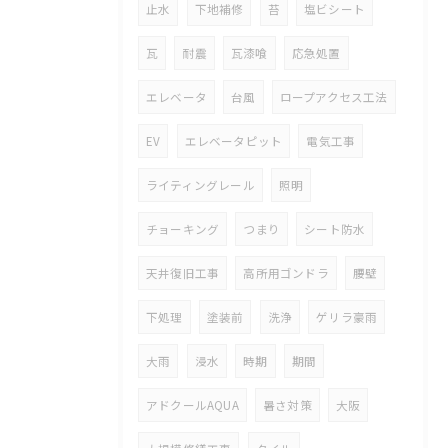
止水
下地補修
苔
塩ビシート
瓦
耐震
瓦漆喰
応急処置
エレベータ
台風
ロープアクセス工法
EV
エレベータピット
電気工事
ライティングレール
照明
チョーキング
つまり
シート防水
天井復旧工事
高所用ゴンドラ
腰壁
下処理
塗装前
洗浄
ゲリラ豪雨
大雨
浸水
時期
期間
アドクールAQUA
暑さ対策
大阪