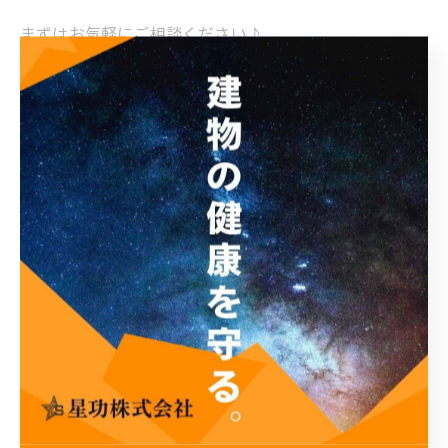
まずはお気軽にご相談ください♪
✉️LINE公式アカウント
からもご相談いただけます♪
弊社は、戸建て・マンション・工場などあらゆる建物の
補修・シーリング・塗装・防水・板金工事を行っている
専門業者です
大阪市のマンション大規模修繕工事・外壁屋根塗装・防
水・板金のことなら
星功株式会社へご相談ください
https://www.seikou-osaka.jp/
住所：大阪市阿倍野区万代1-1-6-1階