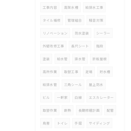
工事内容
高架水槽
給排水工事
タイル補修
管理組合
騒音対策
リノベーション
防水塗装
シーラー
外壁改修工事
長尺シート
階段
塗装
給水管
排水管
折板屋根
高所作業
取替工事
足場
貯水槽
給排水管
三角シール
屋上防水
ビル
一軒家
白線
エスカレーター
取替作業
断熱
長期修繕計画
配管
鳥害
トイレ
手摺
サイディング