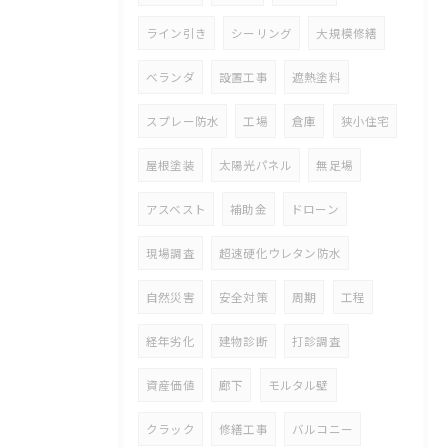
ライン引き
シーリング
大規模修繕
ベランダ
設置工事
遮熱塗料
スプレー防水
工場
倉庫
狭小住宅
屋根塗装
太陽光パネル
無足場
アスベスト
補助金
ドローン
現場調査
超速硬化ウレタン防水
自然災害
安全対策
周期
工程
経年劣化
建物診断
打診調査
資産価値
廊下
モルタル壁
クラック
修繕工事
バルコニー