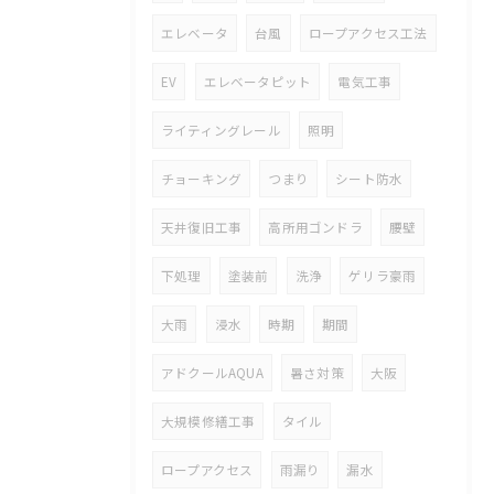
エレベータ
台風
ロープアクセス工法
EV
エレベータピット
電気工事
ライティングレール
照明
チョーキング
つまり
シート防水
天井復旧工事
高所用ゴンドラ
腰壁
下処理
塗装前
洗浄
ゲリラ豪雨
大雨
浸水
時期
期間
アドクールAQUA
暑さ対策
大阪
大規模修繕工事
タイル
ロープアクセス
雨漏り
漏水