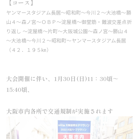
【コース】
ヤンマースタジアム長居～昭和町～今川２～大池橋～勝
山４～森ノ宮～ＯＢＰ～淀屋橋～御堂筋・難波交差点折
り返し ～淀屋橋～片町～大阪城公園～森ノ宮～勝山４
～大池橋～今川２～昭和町～ヤンマースタジアム長居
（４２．１９５㎞）
大会開催に伴い、1月30日(日)11：30頃～
15:40頃、
大阪市内各所で交通規制が実施されます