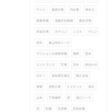
サッシ
雑排水管
汚水管
排水口
配管修繕
溶融式区画線
漏水対策
防音対策
カチコン
シゴキ
ケレン
防水
屋上防水シート
マンション大規模修繕
梅雨
笠木
エントランス
花壇
天井
色合わせ
ロビー
自社責任施工
施工会社
排管
更新工事
ＥＶピット
排水
止水
下地補修
苔
塩ビシート
瓦
耐震
瓦漆喰
応急処置