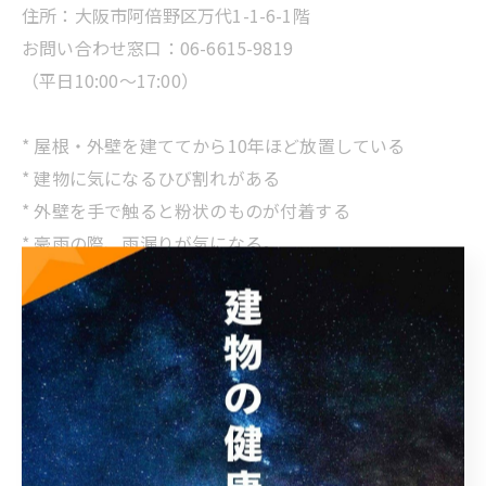
住所：大阪市阿倍野区万代1-1-6-1階
お問い合わせ窓口：06-6615-9819
（平日10:00～17:00）
* 屋根・外壁を建ててから10年ほど放置している
* 建物に気になるひび割れがある
* 外壁を手で触ると粉状のものが付着する
* 豪雨の際、雨漏りが気になる。
* 台風や災害で家の屋根や外壁が傷ついてしまった
* 相談をしたいが、業者の良し悪しがわからない
* 外壁塗装っていくらくらいなの？見積りだけでもいい
のかな？
* 改修工事って具体的にどういうことをするの？
➡ どんなご質問でもお気軽にお問い合わせください！