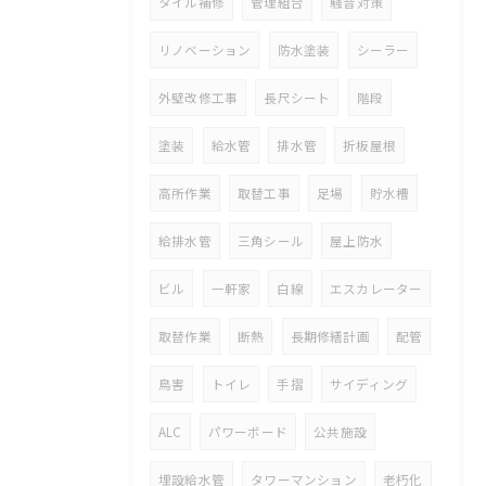
タイル補修
管理組合
騒音対策
リノベーション
防水塗装
シーラー
外壁改修工事
長尺シート
階段
塗装
給水管
排水管
折板屋根
高所作業
取替工事
足場
貯水槽
給排水管
三角シール
屋上防水
ビル
一軒家
白線
エスカレーター
取替作業
断熱
長期修繕計画
配管
鳥害
トイレ
手摺
サイディング
ALC
パワーボード
公共施設
埋設給水管
タワーマンション
老朽化