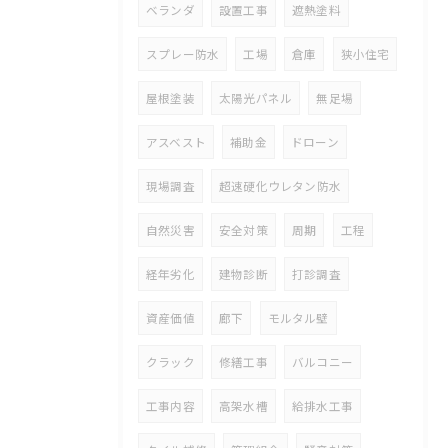
ベランダ
設置工事
遮熱塗料
スプレー防水
工場
倉庫
狭小住宅
屋根塗装
太陽光パネル
無足場
アスベスト
補助金
ドローン
現場調査
超速硬化ウレタン防水
自然災害
安全対策
周期
工程
経年劣化
建物診断
打診調査
資産価値
廊下
モルタル壁
クラック
修繕工事
バルコニー
工事内容
高架水槽
給排水工事