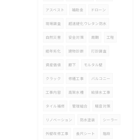
アスベスト
補助金
ドローン
現場調査
超速硬化ウレタン防水
自然災害
安全対策
周期
工程
経年劣化
建物診断
打診調査
資産価値
廊下
モルタル壁
クラック
修繕工事
バルコニー
工事内容
高架水槽
給排水工事
タイル補修
管理組合
騒音対策
リノベーション
防水塗装
シーラー
外壁改修工事
長尺シート
階段