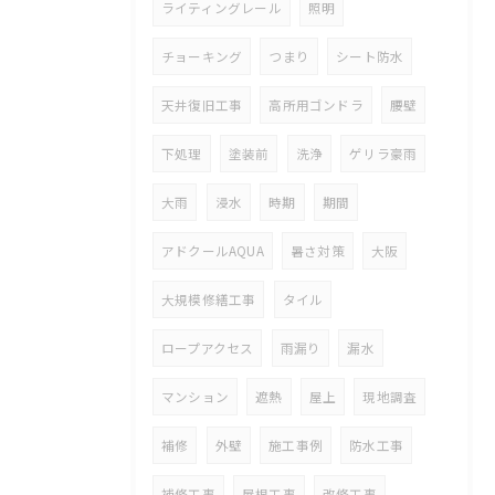
ライティングレール
照明
チョーキング
つまり
シート防水
天井復旧工事
高所用ゴンドラ
腰壁
下処理
塗装前
洗浄
ゲリラ豪雨
大雨
浸水
時期
期間
アドクールAQUA
暑さ対策
大阪
大規模修繕工事
タイル
ロープアクセス
雨漏り
漏水
マンション
遮熱
屋上
現地調査
補修
外壁
施工事例
防水工事
補修工事
屋根工事
改修工事