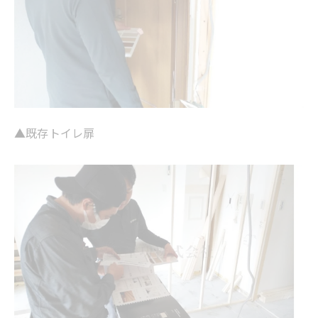
▲既存トイレ扉