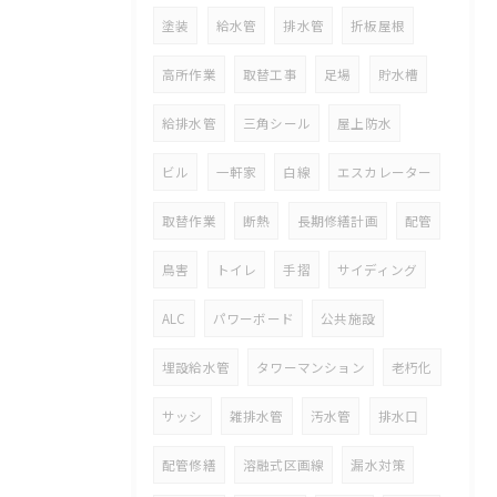
塗装
給水管
排水管
折板屋根
高所作業
取替工事
足場
貯水槽
給排水管
三角シール
屋上防水
ビル
一軒家
白線
エスカレーター
取替作業
断熱
長期修繕計画
配管
鳥害
トイレ
手摺
サイディング
ALC
パワーボード
公共施設
埋設給水管
タワーマンション
老朽化
サッシ
雑排水管
汚水管
排水口
配管修繕
溶融式区画線
漏水対策