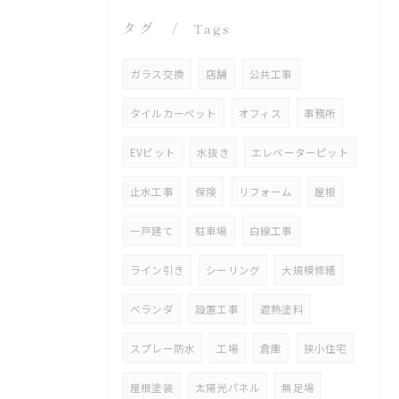
タグ
Tags
ガラス交換
店舗
公共工事
タイルカーペット
オフィス
事務所
EVピット
水抜き
エレベーターピット
止水工事
保険
リフォーム
屋根
一戸建て
駐車場
白線工事
ライン引き
シーリング
大規模修繕
ベランダ
設置工事
遮熱塗料
スプレー防水
工場
倉庫
狭小住宅
屋根塗装
太陽光パネル
無足場