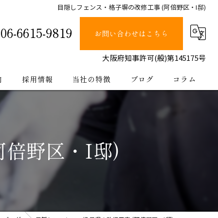
目隠しフェンス・格子塀の改修工事 (阿倍野区・I邸)
06-6615-9819
お問い合わせはこちら
大阪府知事許可(般)第145175号
内
採用情報
当社の特徴
ブログ
コラム
塗装
止水
倍野区・I邸)
防水
内装
公共工事