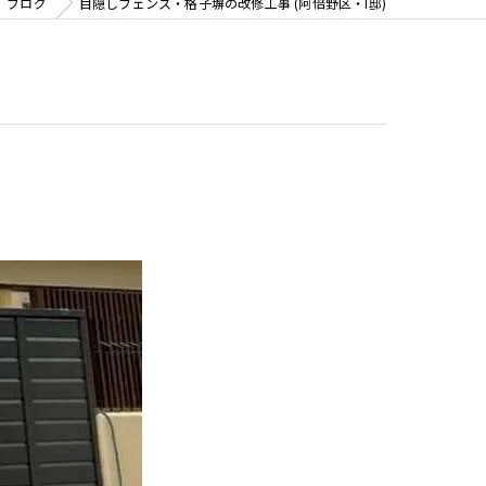
ブログ
目隠しフェンス・格子塀の改修工事 (阿倍野区・I邸)