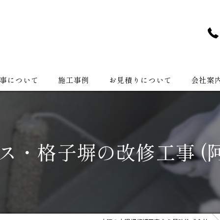
事について
施工事例
お見積りについて
会社案
会社紹介
ス・格子塀の改修工事 (阿