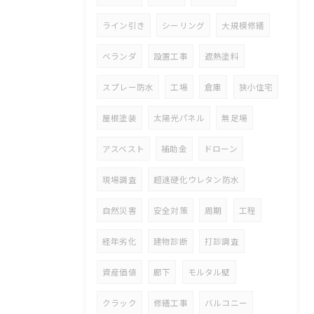
ライン引き
シーリング
大規模修繕
ベランダ
設置工事
遮熱塗料
スプレー防水
工場
倉庫
狭小住宅
屋根塗装
太陽光パネル
無足場
アスベスト
補助金
ドローン
現場調査
超速硬化ウレタン防水
自然災害
安全対策
周期
工程
経年劣化
建物診断
打診調査
資産価値
廊下
モルタル壁
クラック
修繕工事
バルコニー