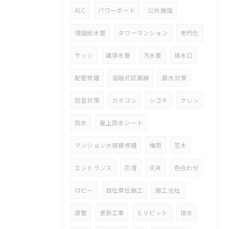
ALC
パワーボード
公共施設
埋設給水管
タワーマンション
老朽化
サッシ
雑排水管
汚水管
排水口
配管修繕
溶融式区画線
漏水対策
防音対策
カチコン
シゴキ
ケレン
防水
屋上防水シート
マンション大規模修繕
梅雨
笠木
エントランス
花壇
天井
色合わせ
ロビー
自社責任施工
施工会社
排管
更新工事
ＥＶピット
排水