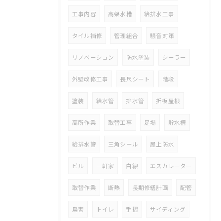
工事内容
高架水槽
給排水工事
タイル補修
管理組合
騒音対策
リノベーション
防水塗装
シーラー
外壁改修工事
長尺シート
階段
塗装
給水管
排水管
折板屋根
高所作業
取替工事
足場
貯水槽
給排水管
三角シール
屋上防水
ビル
一軒家
白線
エスカレーター
取替作業
断熱
長期修繕計画
配管
鳥害
トイレ
手摺
サイディング