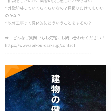
* 相談をしたいが、業者の良し悪しがわからない
* 外壁塗装っていくらくらいなの？見積りだけでもいい
のかな？
* 改修工事って具体的にどういうことをするの？
➡ どんなご質問でもお気軽にお問い合わせください！
https://www.seikou-osaka.jp/contact
--------------------------------------------------------
-----------------------------------------------------------------
---
星功株式会社
住所 :
大阪府大阪市阿倍野区万代1-1-6 トーカンマンシ