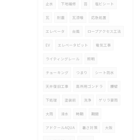
止水
下地補修
苔
塩ビシート
瓦
耐震
瓦漆喰
応急処置
エレベータ
台風
ロープアクセス工法
EV
エレベータピット
電気工事
ライティングレール
照明
チョーキング
つまり
シート防水
天井復旧工事
高所用ゴンドラ
腰壁
下処理
塗装前
洗浄
ゲリラ豪雨
大雨
浸水
時期
期間
アドクールAQUA
暑さ対策
大阪