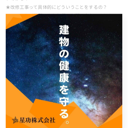
★改修工事って具体的にどういうことをするの？
➡ どんなご質問でもお気軽にお問い合わせください！
お問い合わせはこちら
https://www.seikou-osaka.jp/contact
--------------------------------------------------------
-----------------------------------------------------------------
---
星功株式会社
住所 :
大阪府大阪市阿倍野区万代1-1-6 トーカンマンシ
ョン帝塚山1F