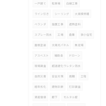
一戸建て
駐車場
白線工事
ライン引き
シーリング
大規模修繕
ベランダ
設置工事
遮熱塗料
スプレー防水
工場
倉庫
狭小住宅
屋根塗装
太陽光パネル
無足場
アスベスト
補助金
ドローン
現場調査
超速硬化ウレタン防水
自然災害
安全対策
周期
工程
経年劣化
建物診断
打診調査
資産価値
廊下
モルタル壁