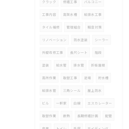
クラック
修繕工事
バルコニー
工事内容
高架水槽
給排水工事
タイル補修
管理組合
騒音対策
リノベーション
防水塗装
シーラー
外壁改修工事
長尺シート
階段
塗装
給水管
排水管
折板屋根
高所作業
取替工事
足場
貯水槽
給排水管
三角シール
屋上防水
ビル
一軒家
白線
エスカレーター
取替作業
断熱
長期修繕計画
配管
鳥害
トイレ
手摺
サイディング