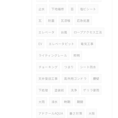
止水
下地補修
苔
塩ビシート
瓦
耐震
瓦漆喰
応急処置
エレベータ
台風
ロープアクセス工法
EV
エレベータピット
電気工事
ライティングレール
照明
チョーキング
つまり
シート防水
天井復旧工事
高所用ゴンドラ
腰壁
下処理
塗装前
洗浄
ゲリラ豪雨
大雨
浸水
時期
期間
アドクールAQUA
暑さ対策
大阪