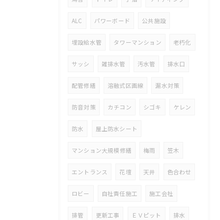
ALC
パワーボード
公共施設
埋設給水管
タワーマンション
老朽化
サッシ
雑排水管
汚水管
排水口
配管修繕
溶融式区画線
漏水対策
防音対策
カチコン
シゴキ
ケレン
防水
屋上防水シート
マンション大規模修繕
梅雨
笠木
エントランス
花壇
天井
色合わせ
ロビー
自社責任施工
施工会社
排管
更新工事
ＥＶピット
排水