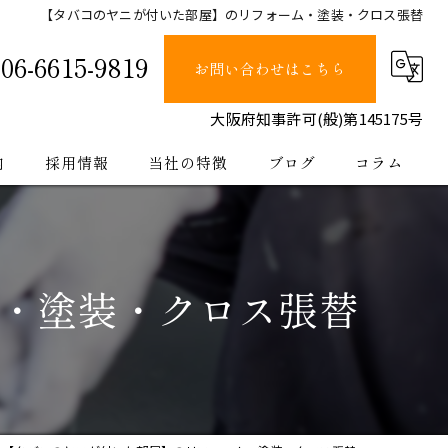
【タバコのヤニが付いた部屋】のリフォーム・塗装・クロス張替
06-6615-9819
お問い合わせはこちら
大阪府知事許可(般)第145175号
内
採用情報
当社の特徴
ブログ
コラム
塗装
止水
・塗装・クロス張替
防水
内装
公共工事