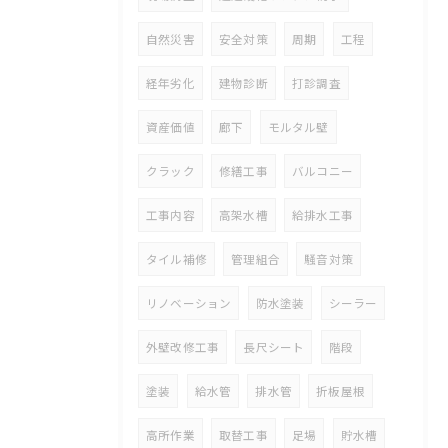
自然災害
安全対策
周期
工程
経年劣化
建物診断
打診調査
資産価値
廊下
モルタル壁
クラック
修繕工事
バルコニー
工事内容
高架水槽
給排水工事
タイル補修
管理組合
騒音対策
リノベーション
防水塗装
シーラー
外壁改修工事
長尺シート
階段
塗装
給水管
排水管
折板屋根
高所作業
取替工事
足場
貯水槽