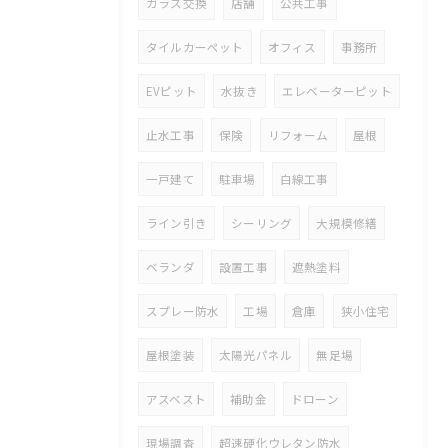
ガラス交換
店舗
公共工事
タイルカーペット
オフィス
事務所
EVピット
水抜き
エレベーターピット
止水工事
保険
リフォーム
屋根
一戸建て
駐車場
白線工事
ライン引き
シーリング
大規模修繕
ベランダ
設置工事
遮熱塗料
スプレー防水
工場
倉庫
狭小住宅
屋根塗装
太陽光パネル
無足場
アスベスト
補助金
ドローン
現場調査
超速硬化ウレタン防水