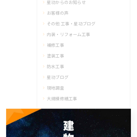
星功からのお知らせ
お客様の声
その他 工事・星功ブログ
内装・リフォーム工事
補修工事
塗装工事
防水工事
星功ブログ
現地調査
大規模修繕工事
最近の投稿
Recent Posts