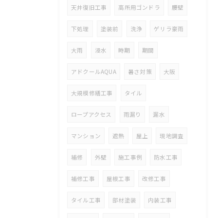
天井復旧工事
高所用ゴンドラ
腰壁
下処理
塗装前
洗浄
ゲリラ豪雨
大雨
浸水
時期
期間
アドクールAQUA
暑さ対策
大阪
大規模修繕工事
タイル
ロープアクセス
雨漏り
漏水
マンション
遮熱
屋上
現地調査
補修
外壁
施工事例
防水工事
補修工事
屋根工事
改修工事
タイル工事
部材塗装
内装工事