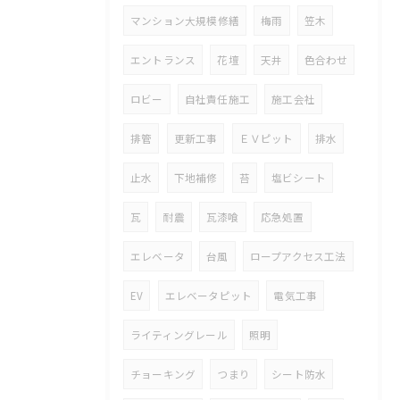
マンション大規模修繕
梅雨
笠木
エントランス
花壇
天井
色合わせ
ロビー
自社責任施工
施工会社
排管
更新工事
ＥＶピット
排水
止水
下地補修
苔
塩ビシート
瓦
耐震
瓦漆喰
応急処置
エレベータ
台風
ロープアクセス工法
EV
エレベータピット
電気工事
ライティングレール
照明
チョーキング
つまり
シート防水