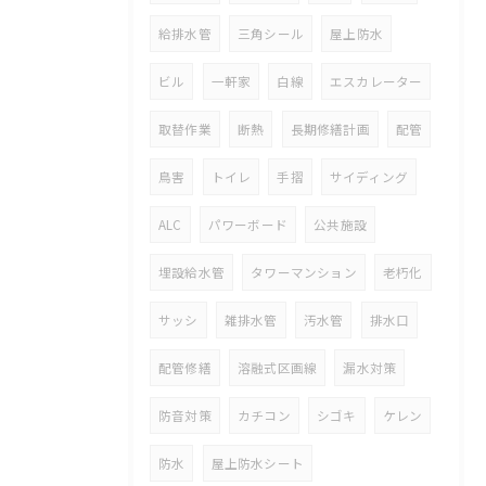
給排水管
三角シール
屋上防水
ビル
一軒家
白線
エスカレーター
取替作業
断熱
長期修繕計画
配管
鳥害
トイレ
手摺
サイディング
ALC
パワーボード
公共施設
埋設給水管
タワーマンション
老朽化
サッシ
雑排水管
汚水管
排水口
配管修繕
溶融式区画線
漏水対策
防音対策
カチコン
シゴキ
ケレン
防水
屋上防水シート