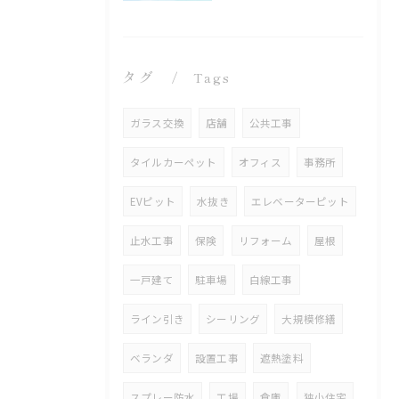
タグ
Tags
ガラス交換
店舗
公共工事
タイルカーペット
オフィス
事務所
EVピット
水抜き
エレベーターピット
止水工事
保険
リフォーム
屋根
一戸建て
駐車場
白線工事
ライン引き
シーリング
大規模修繕
ベランダ
設置工事
遮熱塗料
スプレー防水
工場
倉庫
狭小住宅