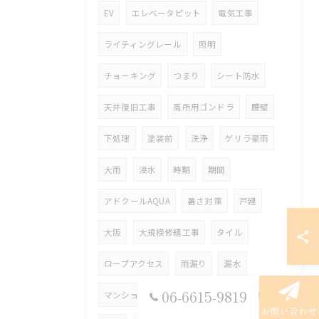
EV
エレベータピット
電気工事
ライティングレール
照明
チョーキング
つまり
シート防水
天井復旧工事
高所用ゴンドラ
腰壁
下処理
塗装前
洗浄
ゲリラ豪雨
大雨
浸水
時期
期間
アドクールAQUA
暑さ対策
戸建
大阪
大規模修繕工事
タイル
ロープアクセス
雨漏り
漏水
06-6615-9819
マンション
遮熱
屋上
現地調査
お問い合わせ