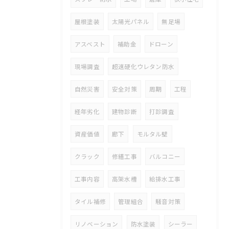
屋根塗装
太陽光パネル
無足場
アスベスト
補助金
ドローン
現場調査
超速硬化ウレタン防水
自然災害
安全対策
周期
工程
経年劣化
建物診断
打診調査
資産価値
廊下
モルタル壁
クラック
修繕工事
バルコニー
工事内容
高架水槽
給排水工事
タイル補修
管理組合
騒音対策
リノベーション
防水塗装
シーラー