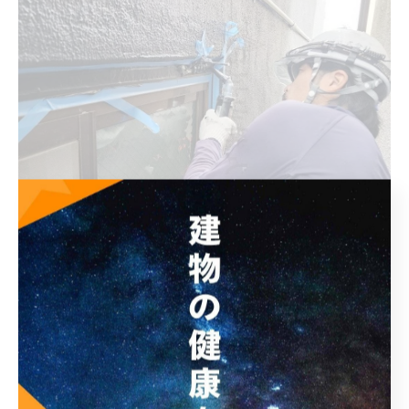
庇(笠木)を取付ける前に窓廻りのシーリングを行いま
す。
1.養生作業
2.プライマー
3.シーリング材打設（MS-1 変性シーリング ブラッ
ク）