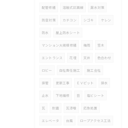
配管修繕
溶融式区画線
漏水対策
防音対策
カチコン
シゴキ
ケレン
防水
屋上防水シート
マンション大規模修繕
梅雨
笠木
エントランス
花壇
天井
色合わせ
ロビー
自社責任施工
施工会社
排管
更新工事
ＥＶピット
排水
止水
下地補修
苔
塩ビシート
瓦
耐震
瓦漆喰
応急処置
エレベータ
台風
ロープアクセス工法