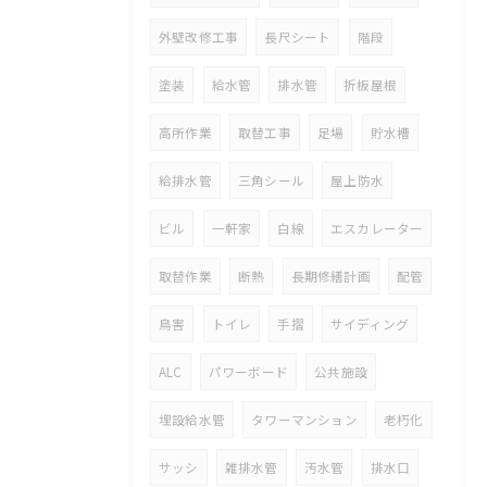
外壁改修工事
長尺シート
階段
塗装
給水管
排水管
折板屋根
高所作業
取替工事
足場
貯水槽
給排水管
三角シール
屋上防水
ビル
一軒家
白線
エスカレーター
取替作業
断熱
長期修繕計画
配管
鳥害
トイレ
手摺
サイディング
ALC
パワーボード
公共施設
埋設給水管
タワーマンション
老朽化
サッシ
雑排水管
汚水管
排水口