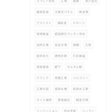
スプレー防水
工場
倉庫
狭小住宅
屋根塗装
太陽光パネル
無足場
アスベスト
補助金
ドローン
現場調査
超速硬化ウレタン防水
自然災害
安全対策
周期
工程
経年劣化
建物診断
打診調査
資産価値
廊下
モルタル壁
クラック
修繕工事
バルコニー
工事内容
高架水槽
給排水工事
タイル補修
管理組合
騒音対策
リノベーション
防水塗装
シーラー