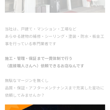
当社は、戸建て・マンション・工場など
あらゆる建物の補修・シーリング・塗装・防水・板金工
事を行っている専門業者です
施工・管理・保証まで一貫体制で行う
（直接職人さんへ）依頼できるお店なんです
無駄なマージンを無くし
品質・保証・アフターメンテナンスまで充実した星功に
依頼してみませんか？
-------------------------------------------------------