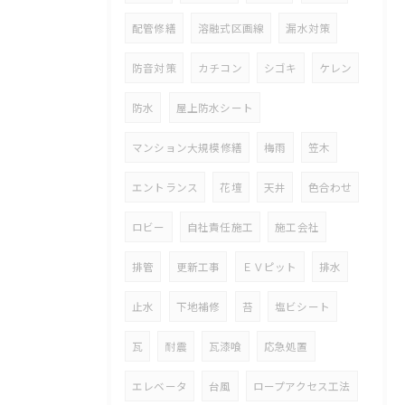
配管修繕
溶融式区画線
漏水対策
防音対策
カチコン
シゴキ
ケレン
防水
屋上防水シート
マンション大規模修繕
梅雨
笠木
エントランス
花壇
天井
色合わせ
ロビー
自社責任施工
施工会社
排管
更新工事
ＥＶピット
排水
止水
下地補修
苔
塩ビシート
瓦
耐震
瓦漆喰
応急処置
エレベータ
台風
ロープアクセス工法