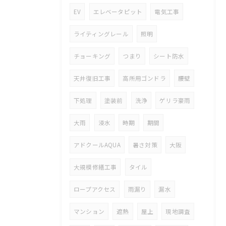
EV
エレベータピット
電気工事
ライティングレール
照明
チョーキング
つまり
シート防水
天井復旧工事
高所用ゴンドラ
腰壁
下処理
塗装前
洗浄
ゲリラ豪雨
大雨
浸水
時期
期間
アドクールAQUA
暑さ対策
大阪
大規模修繕工事
タイル
ロープアクセス
雨漏り
漏水
マンション
遮熱
屋上
現地調査