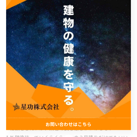
大阪市の外壁改修工事・外壁屋根塗装・防水・板金
星功株式会社
https://www.seikou-osaka.jp/
住所：大阪市阿倍野区万代1-1
お問い合わせ窓口：06-6615-9819
（平日10:00～17:00）
* 屋根・外壁を建ててから10年ほど放置している
* 建物に気になるひび割れがある
* 外壁を手で触ると粉状のものが付着する
* 豪雨の際、雨漏りが気になる
* 台風や災害で家の屋根や外壁が傷ついてしまった
お問い合わせはこちら
* 相談をしたいが、業者の良し悪しがわからない