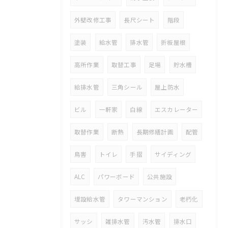
外壁改修工事
長尺シート
階段
塗装
給水管
排水管
折板屋根
高所作業
取替工事
足場
貯水槽
給排水管
三角シール
屋上防水
ビル
一軒家
白線
エスカレーター
取替作業
断熱
長期修繕計画
配管
鳥害
トイレ
手摺
サイディング
ALC
パワーボード
公共施設
埋設給水管
タワーマンション
老朽化
サッシ
雑排水管
汚水管
排水口