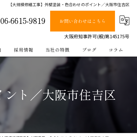
【大規模修繕工事】外壁塗装・色合わせのポイント／大阪市住吉区
06-6615-9819
お問い合わせはこちら
大阪府知事許可(般)第145175号
内
採用情報
当社の特徴
ブログ
コラム
塗装
止水
イント／大阪市住吉区
防水
内装
公共工事