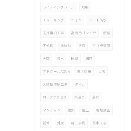
ライティングレール
照明
チョーキング
つまり
シート防水
天井復旧工事
高所用ゴンドラ
腰壁
下処理
塗装前
洗浄
ゲリラ豪雨
大雨
浸水
時期
期間
アドクールAQUA
暑さ対策
大阪
大規模修繕工事
タイル
ロープアクセス
雨漏り
漏水
マンション
遮熱
屋上
現地調査
補修
外壁
施工事例
防水工事