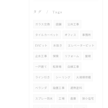
タグ
Tags
ガラス交換
店舗
公共工事
タイルカーペット
オフィス
事務所
EVピット
水抜き
エレベーターピット
止水工事
保険
リフォーム
屋根
一戸建て
駐車場
白線工事
ライン引き
シーリング
大規模修繕
ベランダ
設置工事
遮熱塗料
スプレー防水
工場
倉庫
狭小住宅