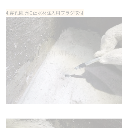
4.穿孔箇所に止水材注入用プラグ取付