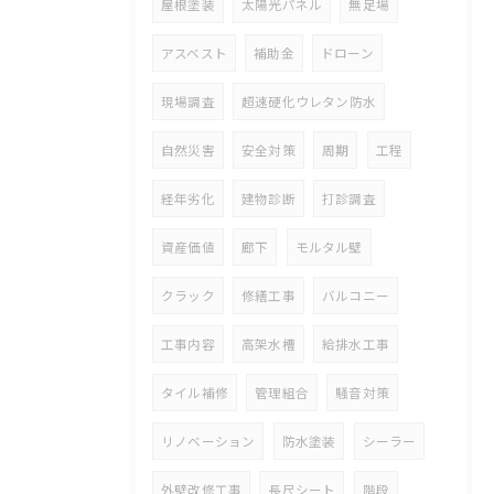
屋根塗装
太陽光パネル
無足場
アスベスト
補助金
ドローン
現場調査
超速硬化ウレタン防水
自然災害
安全対策
周期
工程
経年劣化
建物診断
打診調査
資産価値
廊下
モルタル壁
クラック
修繕工事
バルコニー
工事内容
高架水槽
給排水工事
タイル補修
管理組合
騒音対策
リノベーション
防水塗装
シーラー
外壁改修工事
長尺シート
階段