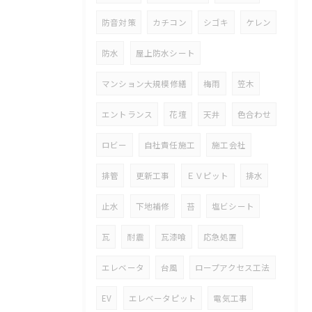
防音対策
カチコン
シゴキ
ケレン
防水
屋上防水シート
マンション大規模修繕
梅雨
笠木
エントランス
花壇
天井
色合わせ
ロビー
自社責任施工
施工会社
排管
更新工事
ＥＶピット
排水
止水
下地補修
苔
塩ビシート
瓦
耐震
瓦漆喰
応急処置
エレベータ
台風
ロープアクセス工法
EV
エレベータピット
電気工事