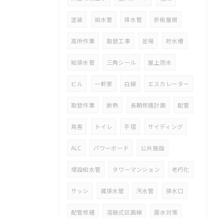
塗装
給水管
排水管
折板屋根
高所作業
取替工事
足場
貯水槽
給排水管
三角シール
屋上防水
ビル
一軒家
白線
エスカレーター
取替作業
断熱
長期修繕計画
配管
鳥害
トイレ
手摺
サイディング
ALC
パワーボード
公共施設
埋設給水管
タワーマンション
老朽化
サッシ
雑排水管
汚水管
排水口
配管修繕
溶融式区画線
漏水対策