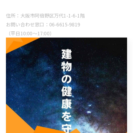
住所：大阪市阿倍野区万代1-1-6-1階
お問い合わせ窓口：06-6615-9819
（平日10:00～17:00）
* 屋根・外壁を建ててから10年ほど放置している
* 建物に多数のひび割れがある
* 外壁を手で触ると粉状のものが付着する
* 豪雨の際、雨漏りが気になる。
* 台風や災害で家の屋根や外壁が傷ついてしまった
* 相談をしたいが、業者の良し悪しがわからない
* 修繕工事と改修工事の違いってなに？
* 外壁塗装っていくらくらいなの？見積りだけでもいい