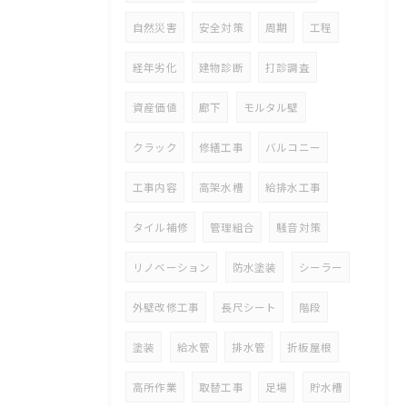
自然災害
安全対策
周期
工程
経年劣化
建物診断
打診調査
資産価値
廊下
モルタル壁
クラック
修繕工事
バルコニー
工事内容
高架水槽
給排水工事
タイル補修
管理組合
騒音対策
リノベーション
防水塗装
シーラー
外壁改修工事
長尺シート
階段
塗装
給水管
排水管
折板屋根
高所作業
取替工事
足場
貯水槽