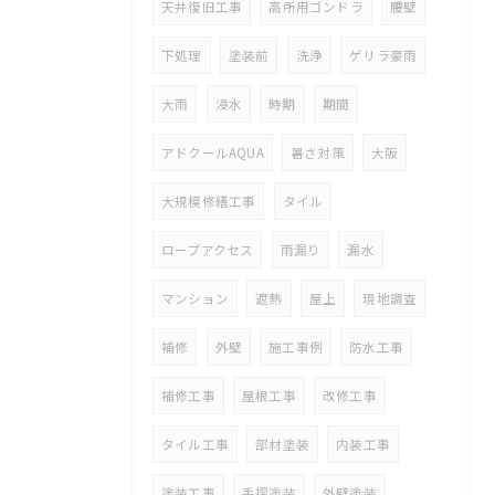
天井復旧工事
高所用ゴンドラ
腰壁
下処理
塗装前
洗浄
ゲリラ豪雨
大雨
浸水
時期
期間
アドクールAQUA
暑さ対策
大阪
大規模修繕工事
タイル
ロープアクセス
雨漏り
漏水
マンション
遮熱
屋上
現地調査
補修
外壁
施工事例
防水工事
補修工事
屋根工事
改修工事
タイル工事
部材塗装
内装工事
塗装工事
手摺塗装
外壁塗装