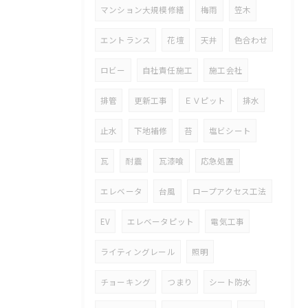
マンション大規模修繕
梅雨
笠木
エントランス
花壇
天井
色合わせ
ロビー
自社責任施工
施工会社
排管
更新工事
ＥＶピット
排水
止水
下地補修
苔
塩ビシート
瓦
耐震
瓦漆喰
応急処置
エレベータ
台風
ロープアクセス工法
EV
エレベータピット
電気工事
ライティングレール
照明
チョーキング
つまり
シート防水