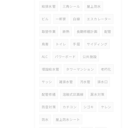
給排水管
三角シール
屋上防水
ビル
一軒家
白線
エスカレーター
取替作業
断熱
長期修繕計画
配管
鳥害
トイレ
手摺
サイディング
ALC
パワーボード
公共施設
埋設給水管
タワーマンション
老朽化
サッシ
雑排水管
汚水管
排水口
配管修繕
溶融式区画線
漏水対策
防音対策
カチコン
シゴキ
ケレン
防水
屋上防水シート