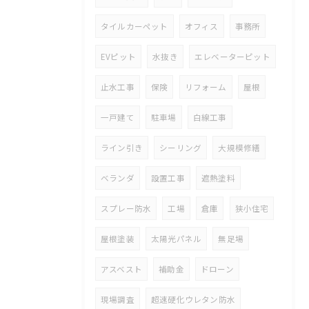
タイルカーペット
オフィス
事務所
EVピット
水抜き
エレベーターピット
止水工事
保険
リフォーム
屋根
一戸建て
駐車場
白線工事
ライン引き
シーリング
大規模修繕
ベランダ
設置工事
遮熱塗料
スプレー防水
工場
倉庫
狭小住宅
屋根塗装
太陽光パネル
無足場
アスベスト
補助金
ドローン
現場調査
超速硬化ウレタン防水