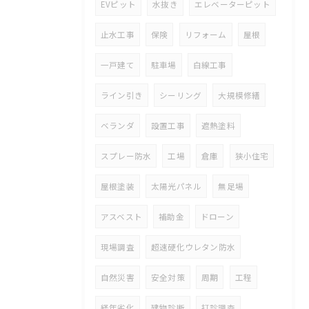
EVピット
水抜き
エレベーターピット
止水工事
保険
リフォーム
屋根
一戸建て
駐車場
白線工事
ライン引き
シーリング
大規模修繕
ベランダ
設置工事
遮熱塗料
スプレー防水
工場
倉庫
狭小住宅
屋根塗装
太陽光パネル
無足場
アスベスト
補助金
ドローン
現場調査
超速硬化ウレタン防水
自然災害
安全対策
周期
工程
経年劣化
建物診断
打診調査