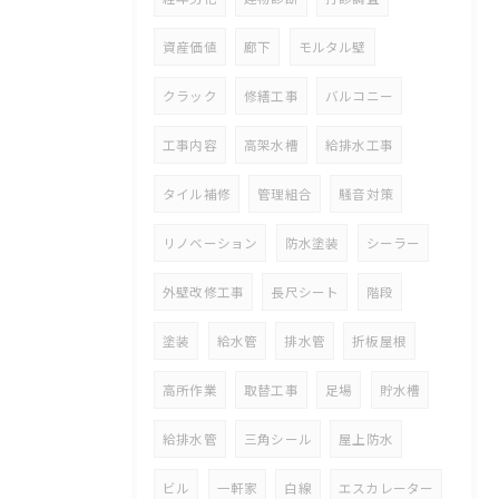
資産価値
廊下
モルタル壁
クラック
修繕工事
バルコニー
工事内容
高架水槽
給排水工事
タイル補修
管理組合
騒音対策
リノベーション
防水塗装
シーラー
外壁改修工事
長尺シート
階段
塗装
給水管
排水管
折板屋根
高所作業
取替工事
足場
貯水槽
給排水管
三角シール
屋上防水
ビル
一軒家
白線
エスカレーター