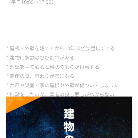
（平日10:00～17:00）
* 屋根・外壁を建ててから10年ほど放置している
* 建物に多数のひび割れがある
* 外壁を手で触ると粉状のものが付着する
* 豪雨の際、雨漏りが気になる。
* 台風や災害で家の屋根や外壁が傷ついてしまった
* 相談をしたいが、業者の良し悪しがわからない
* 修繕工事と改修工事の違いってなに？
* 外壁塗装っていくらくらいなの？見積りだけでもいい
のかな？
* 修繕工事って具体的にどういうことをするの？