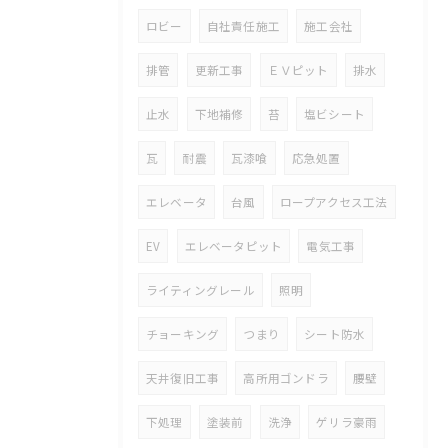
ロビー
自社責任施工
施工会社
排管
更新工事
ＥＶピット
排水
止水
下地補修
苔
塩ビシート
瓦
耐震
瓦漆喰
応急処置
エレベータ
台風
ロープアクセス工法
EV
エレベータピット
電気工事
ライティングレール
照明
チョーキング
つまり
シート防水
天井復旧工事
高所用ゴンドラ
腰壁
下処理
塗装前
洗浄
ゲリラ豪雨