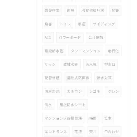
取替作業
断熱
長期修繕計画
配管
鳥害
トイレ
手摺
サイディング
ALC
パワーボード
公共施設
埋設給水管
タワーマンション
老朽化
サッシ
雑排水管
汚水管
排水口
配管修繕
溶融式区画線
漏水対策
防音対策
カチコン
シゴキ
ケレン
防水
屋上防水シート
マンション大規模修繕
梅雨
笠木
エントランス
花壇
天井
色合わせ