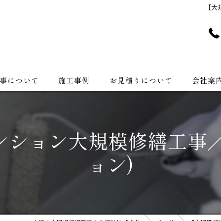
【大
事について
施工事例
お見積りについて
会社案
会社紹介
ンション大規模修繕工事／
ョン)