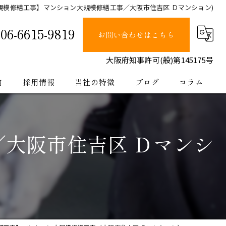
規模修繕工事】マンション大規模修繕工事／大阪市住吉区 Ｄマンション)
06-6615-9819
お問い合わせはこちら
大阪府知事許可(般)第145175号
内
採用情報
当社の特徴
ブログ
コラム
塗装
大阪市住吉区 Ｄマンシ
止水
防水
内装
公共工事