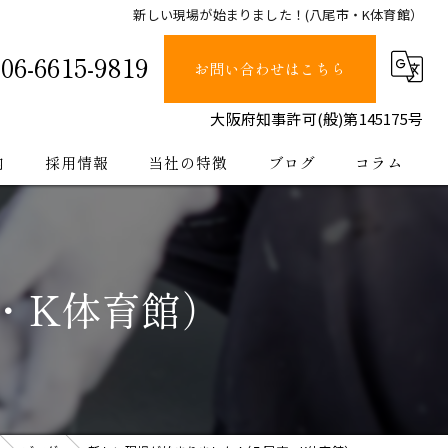
新しい現場が始まりました！(八尾市・K体育館）
06-6615-9819
お問い合わせはこちら
大阪府知事許可(般)第145175号
内
採用情報
当社の特徴
ブログ
コラム
塗装
止水
・K体育館）
防水
内装
公共工事