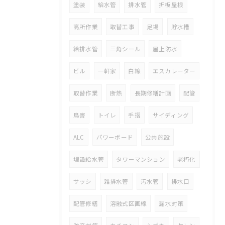
塗装
給水管
排水管
折板屋根
高所作業
取替工事
足場
貯水槽
給排水管
三角シール
屋上防水
ビル
一軒家
白線
エスカレーター
取替作業
断熱
長期修繕計画
配管
鳥害
トイレ
手摺
サイディング
ALC
パワーボード
公共施設
埋設給水管
タワーマンション
老朽化
サッシ
雑排水管
汚水管
排水口
配管修繕
溶融式区画線
漏水対策