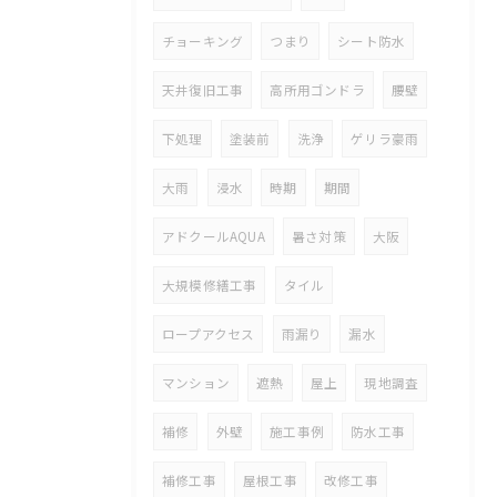
チョーキング
つまり
シート防水
天井復旧工事
高所用ゴンドラ
腰壁
下処理
塗装前
洗浄
ゲリラ豪雨
大雨
浸水
時期
期間
アドクールAQUA
暑さ対策
大阪
大規模修繕工事
タイル
ロープアクセス
雨漏り
漏水
マンション
遮熱
屋上
現地調査
補修
外壁
施工事例
防水工事
補修工事
屋根工事
改修工事