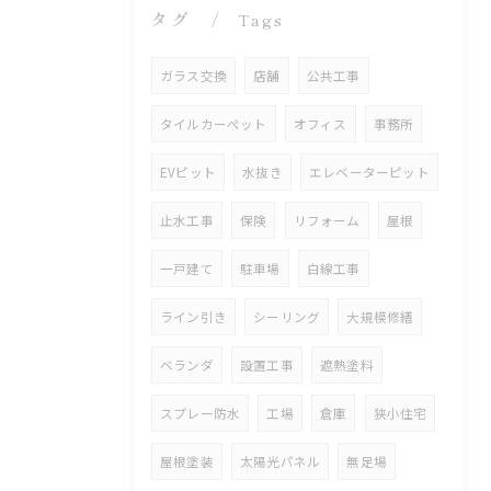
タグ
Tags
ガラス交換
店舗
公共工事
タイルカーペット
オフィス
事務所
EVピット
水抜き
エレベーターピット
止水工事
保険
リフォーム
屋根
一戸建て
駐車場
白線工事
ライン引き
シーリング
大規模修繕
ベランダ
設置工事
遮熱塗料
スプレー防水
工場
倉庫
狭小住宅
屋根塗装
太陽光パネル
無足場