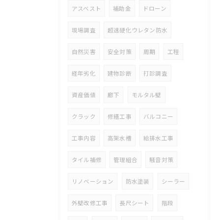
アスベスト
補助金
ドローン
現場調査
超速硬化ウレタン防水
自然災害
安全対策
周期
工程
経年劣化
建物診断
打診調査
資産価値
廊下
モルタル壁
クラック
修繕工事
バルコニー
工事内容
高架水槽
給排水工事
タイル補修
管理組合
騒音対策
リノベーション
防水塗装
シーラー
外壁改修工事
長尺シート
階段