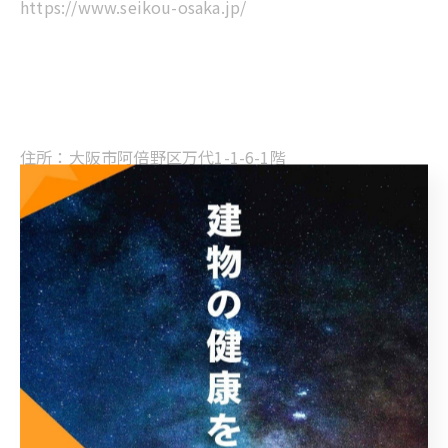
https://www.seikou-osaka.jp/
住所：大阪市阿倍野区万代1-1-6-1階
お問い合わせ窓口：06-6615-9819
（平日10:00～17:00）
* 屋根・外壁を建ててから10年ほど放置している
* 建物に多数のひび割れがある
* 外壁を手で触ると粉状のものが付着する