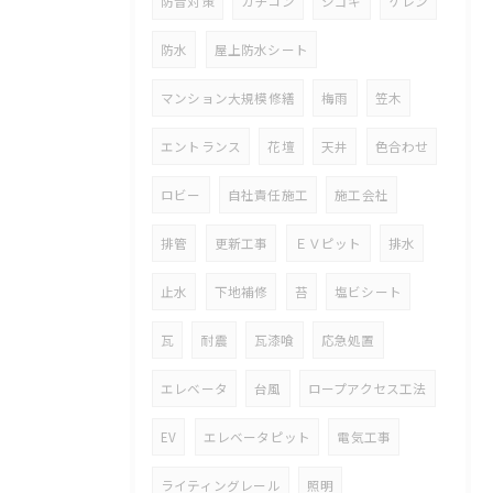
防音対策
カチコン
シゴキ
ケレン
防水
屋上防水シート
マンション大規模修繕
梅雨
笠木
エントランス
花壇
天井
色合わせ
ロビー
自社責任施工
施工会社
排管
更新工事
ＥＶピット
排水
止水
下地補修
苔
塩ビシート
瓦
耐震
瓦漆喰
応急処置
エレベータ
台風
ロープアクセス工法
EV
エレベータピット
電気工事
ライティングレール
照明