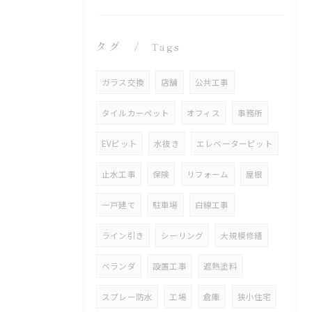
タグ
Tags
ガラス交換
店舗
公共工事
タイルカーペット
オフィス
事務所
EVピット
水抜き
エレベーターピット
止水工事
保険
リフォーム
屋根
一戸建て
駐車場
白線工事
ライン引き
シーリング
大規模修繕
ベランダ
設置工事
遮熱塗料
スプレー防水
工場
倉庫
狭小住宅