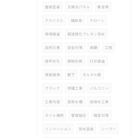
屋根塗装
太陽光パネル
無足場
アスベスト
補助金
ドローン
現場調査
超速硬化ウレタン防水
自然災害
安全対策
周期
工程
経年劣化
建物診断
打診調査
資産価値
廊下
モルタル壁
クラック
修繕工事
バルコニー
工事内容
高架水槽
給排水工事
タイル補修
管理組合
騒音対策
リノベーション
防水塗装
シーラー