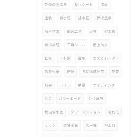
外壁改修工事
長尺シート
階段
塗装
給水管
排水管
折板屋根
高所作業
取替工事
足場
貯水槽
給排水管
三角シール
屋上防水
ビル
一軒家
白線
エスカレーター
取替作業
断熱
長期修繕計画
配管
鳥害
トイレ
手摺
サイディング
ALC
パワーボード
公共施設
埋設給水管
タワーマンション
老朽化
サッシ
雑排水管
汚水管
排水口