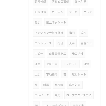
配管修繕
溶融式区画線
漏水対策
防音対策
カチコン
シゴキ
ケレン
防水
屋上防水シート
マンション大規模修繕
梅雨
笠木
エントランス
花壇
天井
色合わせ
ロビー
自社責任施工
施工会社
排管
更新工事
ＥＶピット
排水
止水
下地補修
苔
塩ビシート
瓦
耐震
瓦漆喰
応急処置
エレベータ
台風
ロープアクセス工法
EV
エレベータピット
電気工事