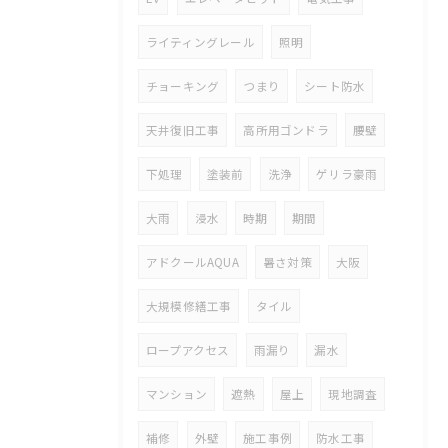
ライティングレール
照明
チョーキング
つまり
シート防水
天井復旧工事
高所用ゴンドラ
腰壁
下処理
塗装前
洗浄
ゲリラ豪雨
大雨
浸水
時期
期間
アドクールAQUA
暑さ対策
大阪
大規模修繕工事
タイル
ロープアクセス
雨漏り
漏水
マンション
遮熱
屋上
現地調査
補修
外壁
施工事例
防水工事