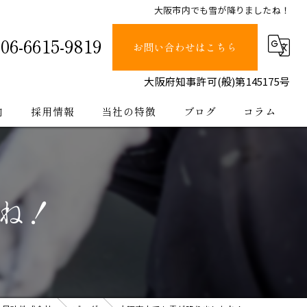
大阪市内でも雪が降りましたね！
06-6615-9819
お問い合わせはこちら
大阪府知事許可(般)第145175号
内
採用情報
当社の特徴
ブログ
コラム
塗装
止水
ね！
防水
内装
公共工事