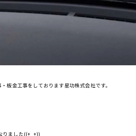
事・板金工事をしております星功株式会社です。
ました((+_+))