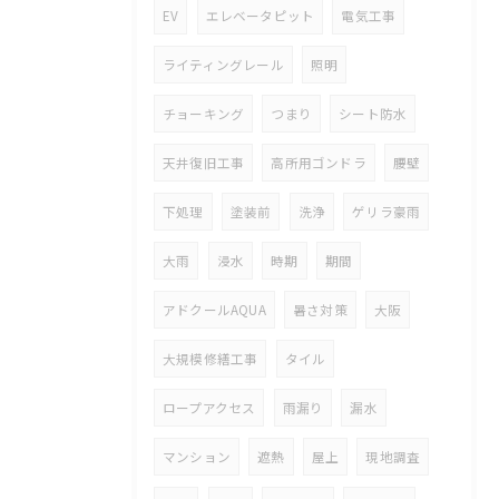
EV
エレベータピット
電気工事
ライティングレール
照明
チョーキング
つまり
シート防水
天井復旧工事
高所用ゴンドラ
腰壁
下処理
塗装前
洗浄
ゲリラ豪雨
大雨
浸水
時期
期間
アドクールAQUA
暑さ対策
大阪
大規模修繕工事
タイル
ロープアクセス
雨漏り
漏水
マンション
遮熱
屋上
現地調査