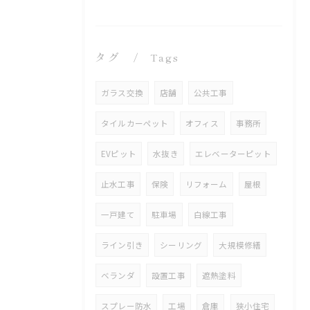
タグ
Tags
ガラス交換
店舗
公共工事
タイルカーペット
オフィス
事務所
EVピット
水抜き
エレベーターピット
止水工事
保険
リフォーム
屋根
一戸建て
駐車場
白線工事
ライン引き
シーリング
大規模修繕
ベランダ
設置工事
遮熱塗料
スプレー防水
工場
倉庫
狭小住宅