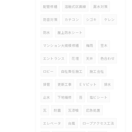
配管修繕
溶融式区画線
漏水対策
防音対策
カチコン
シゴキ
ケレン
防水
屋上防水シート
マンション大規模修繕
梅雨
笠木
エントランス
花壇
天井
色合わせ
ロビー
自社責任施工
施工会社
排管
更新工事
ＥＶピット
排水
止水
下地補修
苔
塩ビシート
瓦
耐震
瓦漆喰
応急処置
エレベータ
台風
ロープアクセス工法