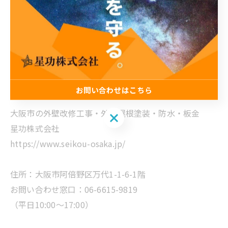
施工・管理・保証まで一貫体制で行う
（直接職人さんへ）依頼できるお店なんです。
無駄なマージンを無くし品質・保証・アフターメンテナ
ンスまで充実した星功に依頼してみませんか？
お問い合わせはこちら
-------------------------------------------------------
大阪市の外壁改修工事・外壁屋根塗装・防水・板金
お問い合わせはこちら
星功株式会社
https://www.seikou-osaka.jp/
住所：大阪市阿倍野区万代1-1-6-1階
お問い合わせ窓口：06-6615-9819
（平日10:00～17:00）