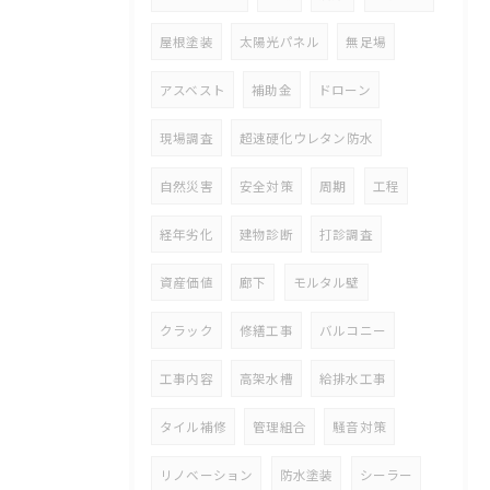
屋根塗装
太陽光パネル
無足場
アスベスト
補助金
ドローン
現場調査
超速硬化ウレタン防水
自然災害
安全対策
周期
工程
経年劣化
建物診断
打診調査
資産価値
廊下
モルタル壁
クラック
修繕工事
バルコニー
工事内容
高架水槽
給排水工事
タイル補修
管理組合
騒音対策
リノベーション
防水塗装
シーラー