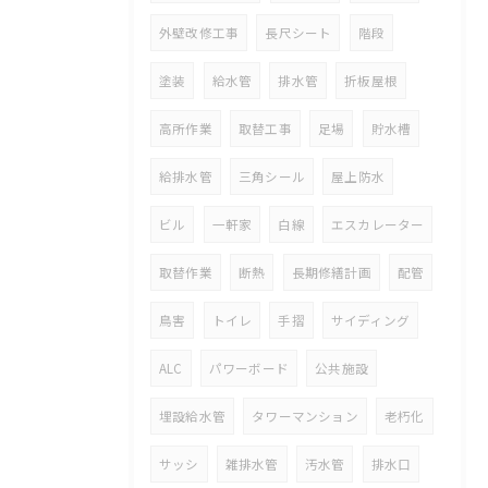
外壁改修工事
長尺シート
階段
塗装
給水管
排水管
折板屋根
高所作業
取替工事
足場
貯水槽
給排水管
三角シール
屋上防水
ビル
一軒家
白線
エスカレーター
取替作業
断熱
長期修繕計画
配管
鳥害
トイレ
手摺
サイディング
ALC
パワーボード
公共施設
埋設給水管
タワーマンション
老朽化
サッシ
雑排水管
汚水管
排水口