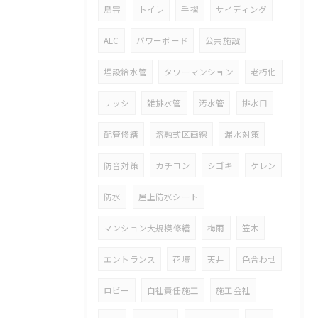
鳥害
トイレ
手摺
サイディング
ALC
パワーボード
公共施設
埋設給水管
タワーマンション
老朽化
サッシ
雑排水管
汚水管
排水口
配管修繕
溶融式区画線
漏水対策
防音対策
カチコン
シゴキ
ケレン
防水
屋上防水シート
マンション大規模修繕
梅雨
笠木
エントランス
花壇
天井
色合わせ
ロビー
自社責任施工
施工会社