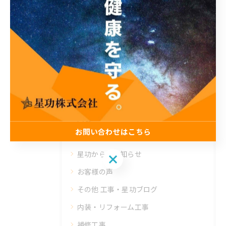
カテゴリー
Categories
全てのカテゴリー
塗装
止水
防水
内装
お問い合わせはこちら
公共工事
星功からのお知らせ
お問い合わせはこちら
お客様の声
その他 工事・星功ブログ
内装・リフォーム工事
補修工事