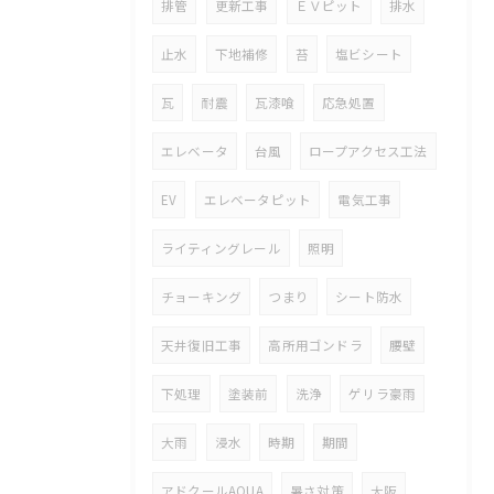
排管
更新工事
ＥＶピット
排水
止水
下地補修
苔
塩ビシート
瓦
耐震
瓦漆喰
応急処置
エレベータ
台風
ロープアクセス工法
EV
エレベータピット
電気工事
ライティングレール
照明
チョーキング
つまり
シート防水
天井復旧工事
高所用ゴンドラ
腰壁
下処理
塗装前
洗浄
ゲリラ豪雨
大雨
浸水
時期
期間
アドクールAQUA
暑さ対策
大阪