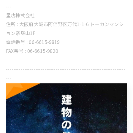
---
星功株式会社
住所 :
大阪府大阪市阿倍野区万代1-1-6 トーカンマンシ
ョン帝塚山1F
電話番号 :
06-6615-9819
FAX番号 : 06-6615-9820
-----------------------------------------------------------------
---
星功からのお知らせ
< 前のページ
一覧に戻る
次のページ >