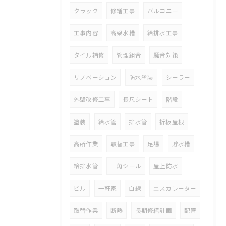
クラック
修繕工事
バルコニー
工事内容
高架水槽
給排水工事
タイル補修
管理組合
騒音対策
リノベーション
防水塗装
シーラー
外壁改修工事
長尺シート
階段
塗装
給水管
排水管
折板屋根
高所作業
取替工事
足場
貯水槽
給排水管
三角シール
屋上防水
ビル
一軒家
白線
エスカレーター
取替作業
断熱
長期修繕計画
配管