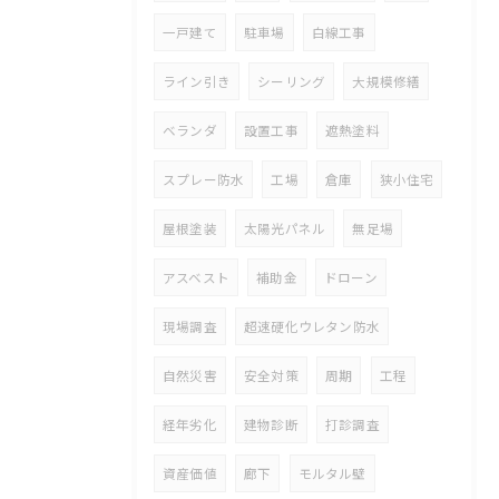
一戸建て
駐車場
白線工事
ライン引き
シーリング
大規模修繕
ベランダ
設置工事
遮熱塗料
スプレー防水
工場
倉庫
狭小住宅
屋根塗装
太陽光パネル
無足場
アスベスト
補助金
ドローン
現場調査
超速硬化ウレタン防水
自然災害
安全対策
周期
工程
経年劣化
建物診断
打診調査
資産価値
廊下
モルタル壁