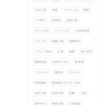
止水工事
保険
リフォーム
屋根
一戸建て
駐車場
白線工事
ライン引き
シーリング
大規模修繕
ベランダ
設置工事
遮熱塗料
スプレー防水
工場
倉庫
狭小住宅
屋根塗装
太陽光パネル
無足場
アスベスト
補助金
ドローン
現場調査
超速硬化ウレタン防水
自然災害
安全対策
周期
工程
経年劣化
建物診断
打診調査