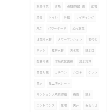
取替作業
断熱
長期修繕計画
配管
鳥害
トイレ
手摺
サイディング
ALC
パワーボード
公共施設
埋設給水管
タワーマンション
老朽化
サッシ
雑排水管
汚水管
排水口
配管修繕
溶融式区画線
漏水対策
防音対策
カチコン
シゴキ
ケレン
防水
屋上防水シート
マンション大規模修繕
梅雨
笠木
エントランス
花壇
天井
色合わせ