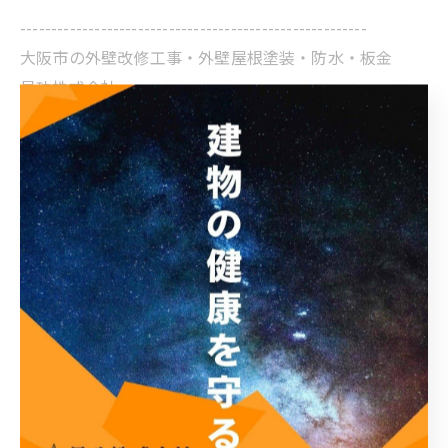
--------------------------------------------------------
大阪市の外壁改修工事・外壁屋根塗装・防水・板金
星功株式会社
https://www.seikou-osaka.jp/
住所：大阪市阿倍野区万代1-1-6-1階
お問い合わせ窓口：06-6615-9819
（平日10:00～17:00）
* 屋根・外壁を建ててから10年ほど放置している
* 建物に気になるひび割れがある
* 外壁を手で触ると粉状のものが付着する
* 豪雨の際、雨漏りが気になる。
* 台風や災害で家の屋根や外壁が傷ついてしまった
* 相談をしたいが、業者の良し悪しがわからない