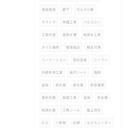
資産価値
廊下
モルタル壁
クラック
修繕工事
バルコニー
工事内容
高架水槽
給排水工事
タイル補修
管理組合
騒音対策
リノベーション
防水塗装
シーラー
外壁改修工事
長尺シート
階段
塗装
給水管
排水管
折板屋根
高所作業
取替工事
足場
貯水槽
給排水管
三角シール
屋上防水
ビル
一軒家
白線
エスカレーター