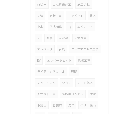
ロビー
自社責任施工
施工会社
排管
更新工事
ＥＶピット
排水
止水
下地補修
苔
塩ビシート
瓦
耐震
瓦漆喰
応急処置
エレベータ
台風
ロープアクセス工法
EV
エレベータピット
電気工事
ライティングレール
照明
チョーキング
つまり
シート防水
天井復旧工事
高所用ゴンドラ
腰壁
下処理
塗装前
洗浄
ゲリラ豪雨