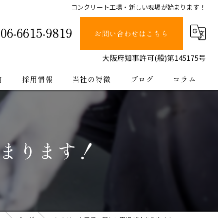
コンクリート工場・新しい現場が始まります！
06-6615-9819
お問い合わせはこちら
大阪府知事許可(般)第145175号
内
採用情報
当社の特徴
ブログ
コラム
塗装
止水
まります！
防水
内装
公共工事