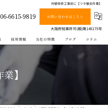
外壁改修工事前に【ツタ撤去作業】
06-6615-9819
お問い合わせはこちら
大阪府知事許可(般)第145175号
内
採用情報
当社の特徴
ブログ
コラム
塗装
止水
作業】
防水
内装
公共工事