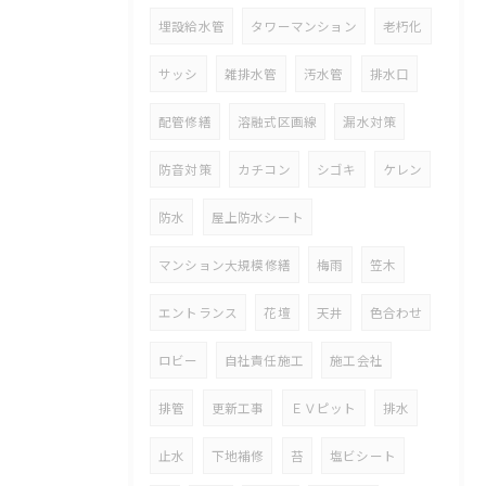
埋設給水管
タワーマンション
老朽化
サッシ
雑排水管
汚水管
排水口
配管修繕
溶融式区画線
漏水対策
防音対策
カチコン
シゴキ
ケレン
防水
屋上防水シート
マンション大規模修繕
梅雨
笠木
エントランス
花壇
天井
色合わせ
ロビー
自社責任施工
施工会社
排管
更新工事
ＥＶピット
排水
止水
下地補修
苔
塩ビシート