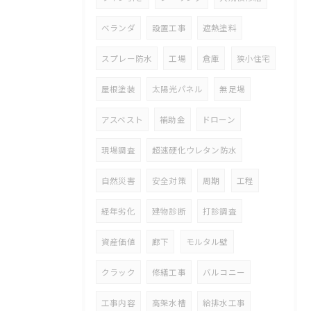
ベランダ
設置工事
遮熱塗料
スプレー防水
工場
倉庫
狭小住宅
屋根塗装
太陽光パネル
無足場
アスベスト
補助金
ドローン
現場調査
超速硬化ウレタン防水
自然災害
安全対策
周期
工程
経年劣化
建物診断
打診調査
資産価値
廊下
モルタル壁
クラック
修繕工事
バルコニー
工事内容
高架水槽
給排水工事