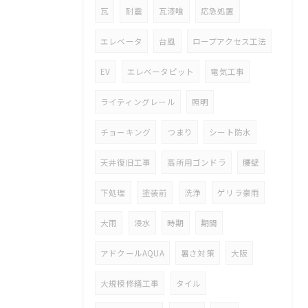
瓦
耐震
瓦漆喰
応急処置
エレベータ
台風
ロープアクセス工法
EV
エレベータピット
電気工事
ライティングレール
照明
チョーキング
つまり
シート防水
天井復旧工事
高所用ゴンドラ
腰壁
下処理
塗装前
洗浄
ゲリラ豪雨
大雨
浸水
時期
期間
アドクールAQUA
暑さ対策
大阪
大規模修繕工事
タイル