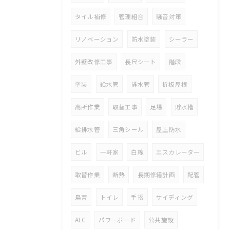
タイル補修
管理組合
騒音対策
リノベーション
防水塗装
シーラー
外壁改修工事
長尺シート
階段
塗装
給水管
排水管
折板屋根
高所作業
取替工事
足場
貯水槽
給排水管
三角シール
屋上防水
ビル
一軒家
白線
エスカレーター
取替作業
断熱
長期修繕計画
配管
鳥害
トイレ
手摺
サイディング
ALC
パワーボード
公共施設