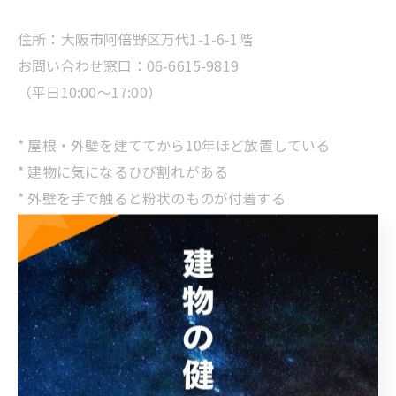
住所：大阪市阿倍野区万代1-1-6-1階
お問い合わせ窓口：06-6615-9819
（平日10:00～17:00）
* 屋根・外壁を建ててから10年ほど放置している
* 建物に気になるひび割れがある
* 外壁を手で触ると粉状のものが付着する
* 豪雨の際、雨漏りが気になる。
* 台風や災害で家の屋根や外壁が傷ついてしまった
* 相談をしたいが、業者の良し悪しがわからない
* 外壁塗装っていくらくらいなの？見積りだけでもいい
のかな？
* 改修工事って具体的にどういうことをするの？