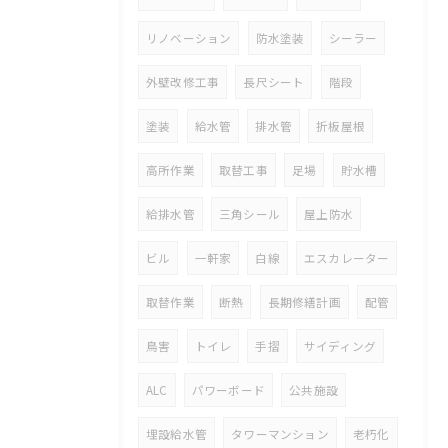
リノベーション
防水塗装
シーラー
外壁改修工事
長尺シート
階段
塗装
給水管
排水管
折板屋根
高所作業
取替工事
足場
貯水槽
給排水管
三角シール
屋上防水
ビル
一軒家
白線
エスカレーター
取替作業
断熱
長期修繕計画
配管
鳥害
トイレ
手摺
サイディング
ALC
パワーボード
公共施設
埋設給水管
タワーマンション
老朽化