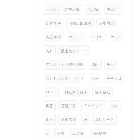
サッシ
雑排水管
汚水管
排水口
配管修繕
溶融式区画線
漏水対策
防音対策
カチコン
シゴキ
ケレン
防水
屋上防水シート
マンション大規模修繕
梅雨
笠木
エントランス
花壇
天井
色合わせ
ロビー
自社責任施工
施工会社
排管
更新工事
ＥＶピット
排水
止水
下地補修
苔
塩ビシート
瓦
耐震
瓦漆喰
応急処置