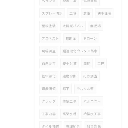
ベランダ
設置工事
遮熱塗料
スプレー防水
工場
倉庫
狭小住宅
屋根塗装
太陽光パネル
無足場
アスベスト
補助金
ドローン
現場調査
超速硬化ウレタン防水
自然災害
安全対策
周期
工程
経年劣化
建物診断
打診調査
資産価値
廊下
モルタル壁
クラック
修繕工事
バルコニー
工事内容
高架水槽
給排水工事
タイル補修
管理組合
騒音対策