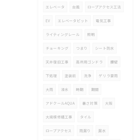
エレベータ
台風
ロープアクセス工法
EV
エレベータピット
電気工事
ライティングレール
照明
チョーキング
つまり
シート防水
天井復旧工事
高所用ゴンドラ
腰壁
下処理
塗装前
洗浄
ゲリラ豪雨
大雨
浸水
時期
期間
アドクールAQUA
暑さ対策
大阪
大規模修繕工事
タイル
ロープアクセス
雨漏り
漏水