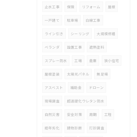
止水工事
保険
リフォーム
屋根
一戸建て
駐車場
白線工事
ライン引き
シーリング
大規模修繕
ベランダ
設置工事
遮熱塗料
スプレー防水
工場
倉庫
狭小住宅
屋根塗装
太陽光パネル
無足場
アスベスト
補助金
ドローン
現場調査
超速硬化ウレタン防水
自然災害
安全対策
周期
工程
経年劣化
建物診断
打診調査