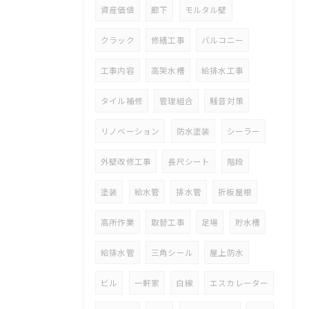
資産価値
廊下
モルタル壁
クラック
修繕工事
バルコニー
工事内容
高架水槽
給排水工事
タイル補修
管理組合
騒音対策
リノベーション
防水塗装
シーラー
外壁改修工事
長尺シート
階段
塗装
給水管
排水管
折板屋根
高所作業
取替工事
足場
貯水槽
給排水管
三角シール
屋上防水
ビル
一軒家
白線
エスカレーター