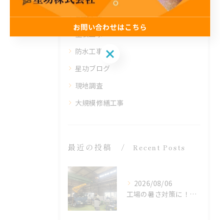
補修工事
お問い合わせはこちら
塗装工事
お問い合わせはこちら
防水工事
星功ブログ
現地調査
大規模修繕工事
最近の投稿
Recent Posts
2026/08/06
工場の暑さ対策に！遮熱塗料「アドクールAQUA」施工前の温度測定を設置