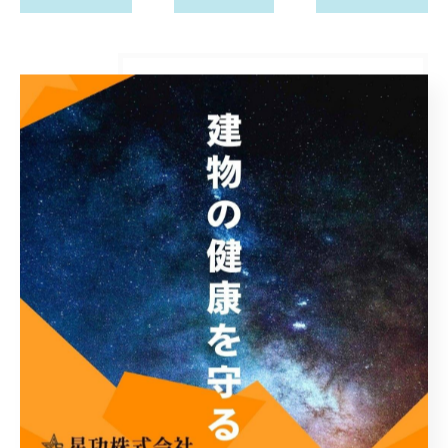
カテゴリー
Categories
全てのカテゴリー
塗装
止水
防水
内装
公共工事
星功からのお知らせ
お客様の声
その他 工事・星功ブログ
内装・リフォーム工事