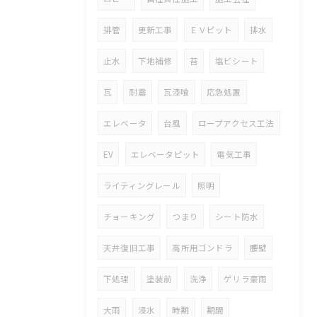
排管
更新工事
ＥＶピット
排水
止水
下地補修
苔
塩ビシート
瓦
耐震
瓦漆喰
応急処置
エレベータ
台風
ロープアクセス工法
EV
エレベータピット
電気工事
ライティングレール
照明
チョーキング
つまり
シート防水
天井復旧工事
高所用ゴンドラ
腰壁
下処理
塗装前
洗浄
ゲリラ豪雨
大雨
浸水
時期
期間