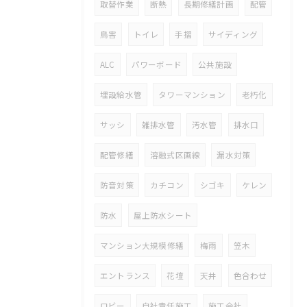
取替作業
断熱
長期修繕計画
配管
鳥害
トイレ
手摺
サイディング
ALC
パワーボード
公共施設
埋設給水管
タワーマンション
老朽化
サッシ
雑排水管
汚水管
排水口
配管修繕
溶融式区画線
漏水対策
防音対策
カチコン
シゴキ
ケレン
防水
屋上防水シート
マンション大規模修繕
梅雨
笠木
エントランス
花壇
天井
色合わせ
ロビー
自社責任施工
施工会社