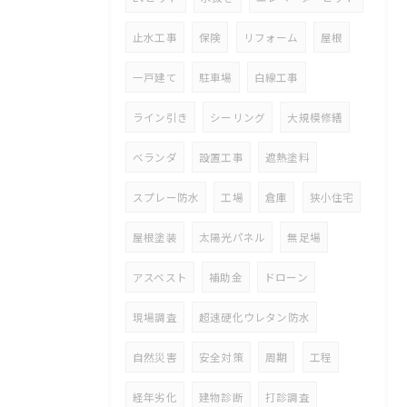
止水工事
保険
リフォーム
屋根
一戸建て
駐車場
白線工事
ライン引き
シーリング
大規模修繕
ベランダ
設置工事
遮熱塗料
スプレー防水
工場
倉庫
狭小住宅
屋根塗装
太陽光パネル
無足場
アスベスト
補助金
ドローン
現場調査
超速硬化ウレタン防水
自然災害
安全対策
周期
工程
経年劣化
建物診断
打診調査