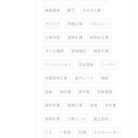
資産価値
廊下
モルタル壁
クラック
修繕工事
バルコニー
工事内容
高架水槽
給排水工事
タイル補修
管理組合
騒音対策
リノベーション
防水塗装
シーラー
外壁改修工事
長尺シート
階段
塗装
給水管
排水管
折板屋根
高所作業
取替工事
足場
貯水槽
給排水管
三角シール
屋上防水
ビル
一軒家
白線
エスカレーター