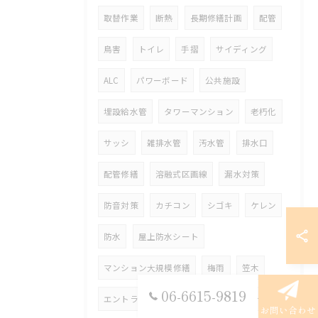
取替作業
断熱
長期修繕計画
配管
鳥害
トイレ
手摺
サイディング
ALC
パワーボード
公共施設
埋設給水管
タワーマンション
老朽化
サッシ
雑排水管
汚水管
排水口
配管修繕
溶融式区画線
漏水対策
防音対策
カチコン
シゴキ
ケレン
防水
屋上防水シート
マンション大規模修繕
梅雨
笠木
06-6615-9819
エントランス
花壇
天井
色合わせ
お問い合わせ