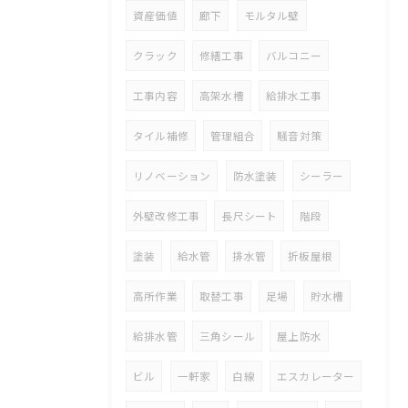
資産価値
廊下
モルタル壁
クラック
修繕工事
バルコニー
工事内容
高架水槽
給排水工事
タイル補修
管理組合
騒音対策
リノベーション
防水塗装
シーラー
外壁改修工事
長尺シート
階段
塗装
給水管
排水管
折板屋根
高所作業
取替工事
足場
貯水槽
給排水管
三角シール
屋上防水
ビル
一軒家
白線
エスカレーター