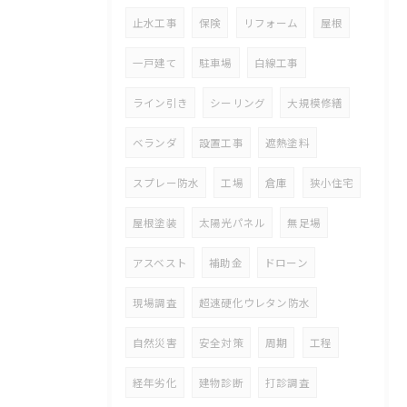
止水工事
保険
リフォーム
屋根
一戸建て
駐車場
白線工事
ライン引き
シーリング
大規模修繕
ベランダ
設置工事
遮熱塗料
スプレー防水
工場
倉庫
狭小住宅
屋根塗装
太陽光パネル
無足場
アスベスト
補助金
ドローン
現場調査
超速硬化ウレタン防水
自然災害
安全対策
周期
工程
経年劣化
建物診断
打診調査