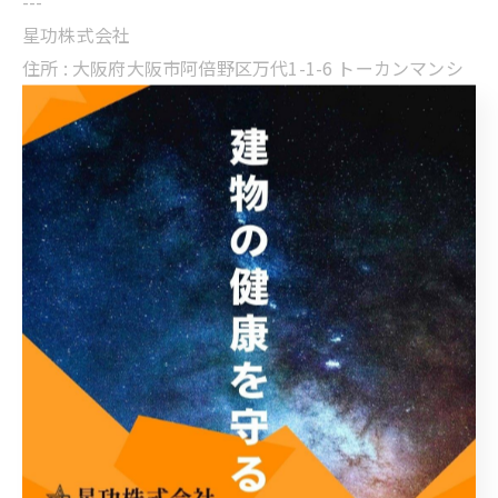
---
星功株式会社
住所 :
大阪府大阪市阿倍野区万代1-1-6 トーカンマンシ
ョン帝塚山1F
電話番号 :
06-6615-9819
FAX番号 : 06-6615-9820
内装工事も大阪で柔軟に実施
-----------------------------------------------------------------
---
内装
内装・リフォーム工事
< 前のページ
一覧に戻る
次のページ >