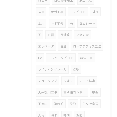
ロビー
自社責任施工
施工会社
排管
更新工事
ＥＶピット
排水
止水
下地補修
苔
塩ビシート
瓦
耐震
瓦漆喰
応急処置
エレベータ
台風
ロープアクセス工法
EV
エレベータピット
電気工事
ライティングレール
照明
チョーキング
つまり
シート防水
天井復旧工事
高所用ゴンドラ
腰壁
下処理
塗装前
洗浄
ゲリラ豪雨
大雨
浸水
時期
期間