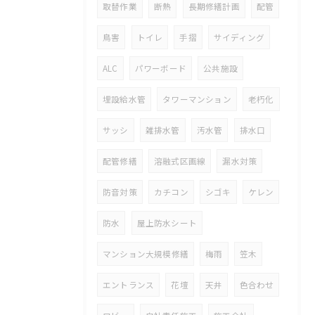
取替作業
断熱
長期修繕計画
配管
鳥害
トイレ
手摺
サイディング
ALC
パワーボード
公共施設
埋設給水管
タワーマンション
老朽化
サッシ
雑排水管
汚水管
排水口
配管修繕
溶融式区画線
漏水対策
防音対策
カチコン
シゴキ
ケレン
防水
屋上防水シート
マンション大規模修繕
梅雨
笠木
エントランス
花壇
天井
色合わせ