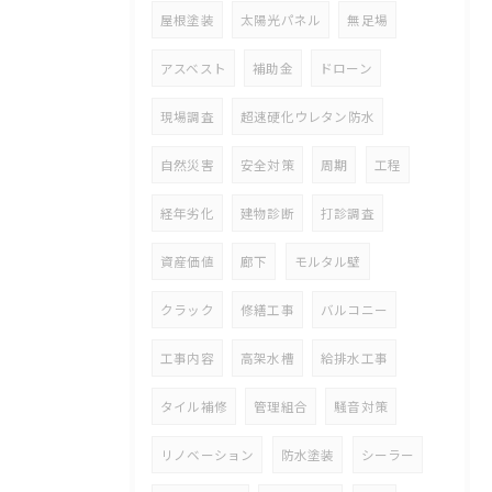
屋根塗装
太陽光パネル
無足場
アスベスト
補助金
ドローン
現場調査
超速硬化ウレタン防水
自然災害
安全対策
周期
工程
経年劣化
建物診断
打診調査
資産価値
廊下
モルタル壁
クラック
修繕工事
バルコニー
工事内容
高架水槽
給排水工事
タイル補修
管理組合
騒音対策
リノベーション
防水塗装
シーラー