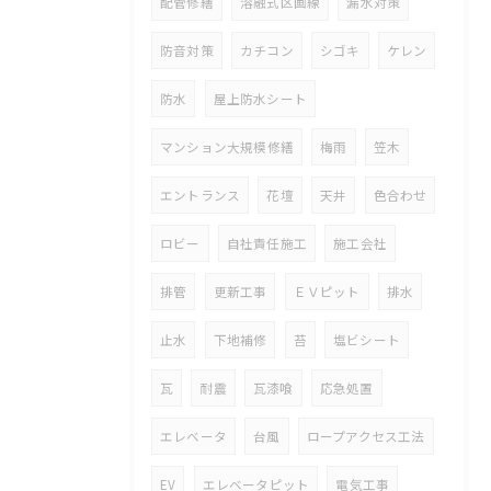
配管修繕
溶融式区画線
漏水対策
防音対策
カチコン
シゴキ
ケレン
防水
屋上防水シート
マンション大規模修繕
梅雨
笠木
エントランス
花壇
天井
色合わせ
ロビー
自社責任施工
施工会社
排管
更新工事
ＥＶピット
排水
止水
下地補修
苔
塩ビシート
瓦
耐震
瓦漆喰
応急処置
エレベータ
台風
ロープアクセス工法
EV
エレベータピット
電気工事