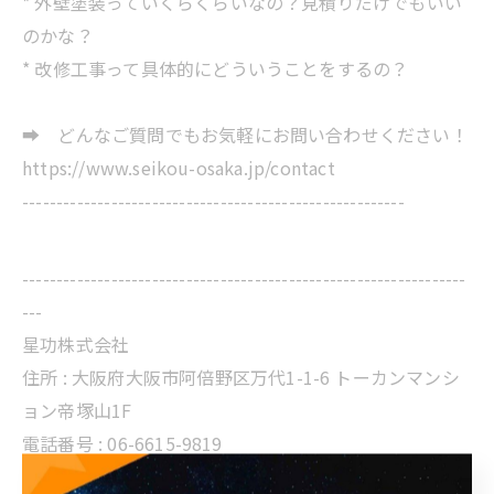
* 外壁塗装っていくらくらいなの？見積りだけでもいい
のかな？
* 改修工事って具体的にどういうことをするの？
➡ どんなご質問でもお気軽にお問い合わせください！
https://www.seikou-osaka.jp/contact
--------------------------------------------------------
-----------------------------------------------------------------
---
星功株式会社
住所 :
大阪府大阪市阿倍野区万代1-1-6 トーカンマンシ
ョン帝塚山1F
電話番号 :
06-6615-9819
FAX番号 : 06-6615-9820