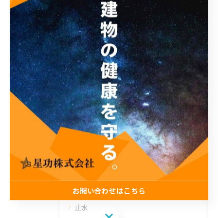
-----------------------------------------------------------------
---
その他 工事・星功ブログ
< 前のページ
一覧に戻る
次のページ >
カテゴリー
Categories
全てのカテゴリー
お問い合わせはこちら
塗装
止水
お問い合わせはこちら