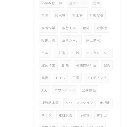
外壁改修工事
長尺シート
階段
塗装
給水管
排水管
折板屋根
高所作業
取替工事
足場
貯水槽
給排水管
三角シール
屋上防水
ビル
一軒家
白線
エスカレーター
取替作業
断熱
長期修繕計画
配管
鳥害
トイレ
手摺
サイディング
ALC
パワーボード
公共施設
埋設給水管
タワーマンション
老朽化
サッシ
雑排水管
汚水管
排水口