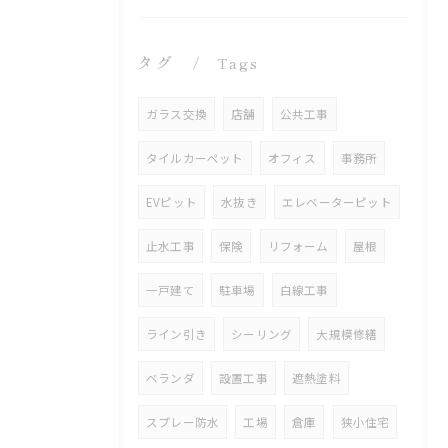
タグ
Tags
ガラス交換
店舗
公共工事
タイルカーペット
オフィス
事務所
EVピット
水抜き
エレベーターピット
止水工事
保険
リフォーム
屋根
一戸建て
駐車場
白線工事
ライン引き
シーリング
大規模修繕
ベランダ
設置工事
遮熱塗料
スプレー防水
工場
倉庫
狭小住宅