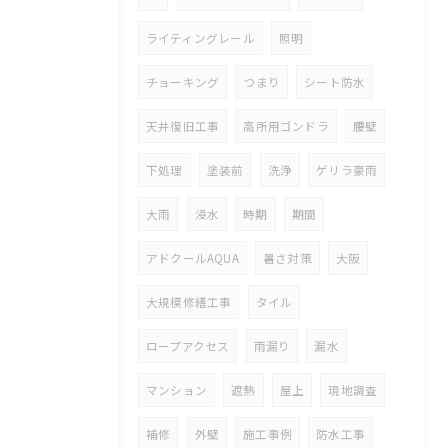
ライティングレール
照明
チョーキング
つまり
シート防水
天井復旧工事
高所用ゴンドラ
腰壁
下処理
塗装前
洗浄
ゲリラ豪雨
大雨
浸水
時期
期間
アドクールAQUA
暑さ対策
大阪
大規模修繕工事
タイル
ロープアクセス
雨漏り
漏水
マンション
遮熱
屋上
現地調査
補修
外壁
施工事例
防水工事