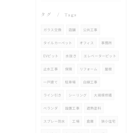
タグ
Tags
ガラス交換
店舗
公共工事
タイルカーペット
オフィス
事務所
EVピット
水抜き
エレベーターピット
止水工事
保険
リフォーム
屋根
一戸建て
駐車場
白線工事
ライン引き
シーリング
大規模修繕
ベランダ
設置工事
遮熱塗料
スプレー防水
工場
倉庫
狭小住宅