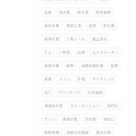
塗装
給水管
排水管
折板屋根
高所作業
取替工事
足場
貯水槽
給排水管
三角シール
屋上防水
ビル
一軒家
白線
エスカレーター
取替作業
断熱
長期修繕計画
配管
鳥害
トイレ
手摺
サイディング
ALC
パワーボード
公共施設
埋設給水管
タワーマンション
老朽化
サッシ
雑排水管
汚水管
排水口
配管修繕
溶融式区画線
漏水対策