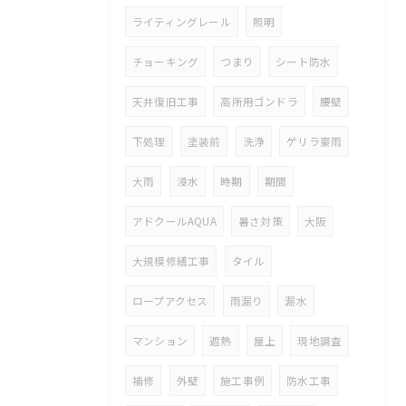
ライティングレール
照明
チョーキング
つまり
シート防水
天井復旧工事
高所用ゴンドラ
腰壁
下処理
塗装前
洗浄
ゲリラ豪雨
大雨
浸水
時期
期間
アドクールAQUA
暑さ対策
大阪
大規模修繕工事
タイル
ロープアクセス
雨漏り
漏水
マンション
遮熱
屋上
現地調査
補修
外壁
施工事例
防水工事