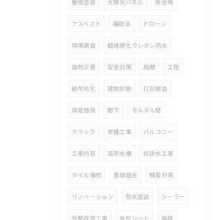
屋根塗装
太陽光パネル
無足場
アスベスト
補助金
ドローン
現場調査
超速硬化ウレタン防水
自然災害
安全対策
周期
工程
経年劣化
建物診断
打診調査
資産価値
廊下
モルタル壁
クラック
修繕工事
バルコニー
工事内容
高架水槽
給排水工事
タイル補修
管理組合
騒音対策
リノベーション
防水塗装
シーラー
外壁改修工事
長尺シート
階段