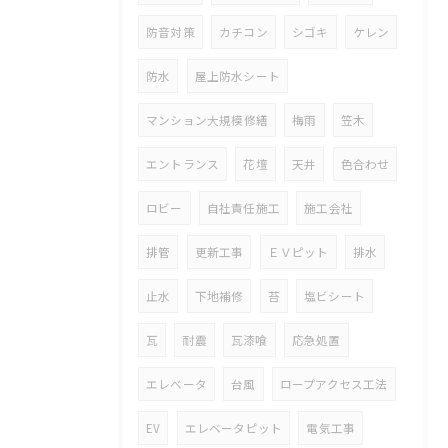
防音対策
カチコン
シゴキ
ケレン
防水
屋上防水シート
マンション大規模修繕
梅雨
笠木
エントランス
花壇
天井
色合わせ
ロビー
自社責任施工
施工会社
排管
更新工事
ＥＶピット
排水
止水
下地補修
苔
塩ビシート
瓦
耐震
瓦漆喰
応急処置
エレベータ
台風
ロープアクセス工法
EV
エレベータピット
電気工事