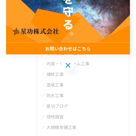
内装
公共工事
星功からのお知らせ
お客様の声
お問い合わせはこちら
その他 工事・星功ブログ
お問い合わせはこちら
内装・リフォーム工事
補修工事
塗装工事
防水工事
星功ブログ
現地調査
大規模修繕工事