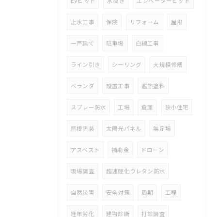
EVピット
水抜き
エレベーターピット
止水工事
保険
リフォーム
屋根
一戸建て
駐車場
白線工事
ライン引き
シーリング
大規模修繕
ベランダ
設置工事
遮熱塗料
スプレー防水
工場
倉庫
狭小住宅
屋根塗装
太陽光パネル
無足場
アスベスト
補助金
ドローン
現場調査
超速硬化ウレタン防水
自然災害
安全対策
周期
工程
経年劣化
建物診断
打診調査