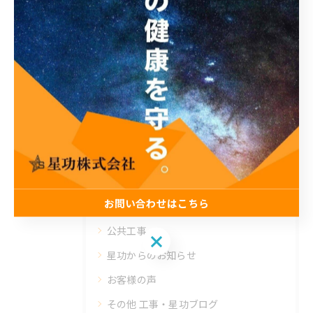
< 前のページ
一覧に戻る
次のページ >
カテゴリー
Categories
全てのカテゴリー
塗装
止水
防水
お問い合わせはこちら
内装
公共工事
お問い合わせはこちら
星功からのお知らせ
お客様の声
その他 工事・星功ブログ