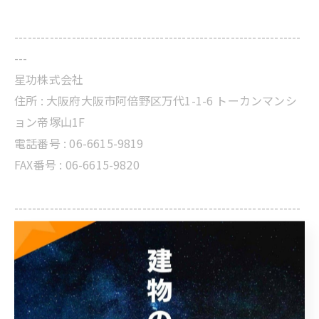
-----------------------------------------------------------------
---
星功株式会社
住所 :
大阪府大阪市阿倍野区万代1-1-6 トーカンマンシ
ョン帝塚山1F
電話番号 :
06-6615-9819
FAX番号 : 06-6615-9820
-----------------------------------------------------------------
---
その他 工事・星功ブログ