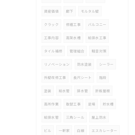
資産価値
廊下
モルタル壁
クラック
修繕工事
バルコニー
工事内容
高架水槽
給排水工事
タイル補修
管理組合
騒音対策
リノベーション
防水塗装
シーラー
外壁改修工事
長尺シート
階段
塗装
給水管
排水管
折板屋根
高所作業
取替工事
足場
貯水槽
給排水管
三角シール
屋上防水
ビル
一軒家
白線
エスカレーター