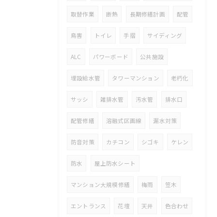
取替作業
断熱
長期修繕計画
配管
鳥害
トイレ
手摺
サイディング
ALC
パワーボード
公共施設
埋設給水管
タワーマンション
老朽化
サッシ
雑排水管
汚水管
排水口
配管修繕
溶融式区画線
漏水対策
防音対策
カチコン
シゴキ
ケレン
防水
屋上防水シート
マンション大規模修繕
梅雨
笠木
エントランス
花壇
天井
色合わせ