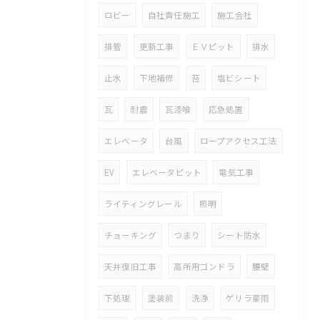
ロビー
自社責任施工
施工会社
排管
更新工事
ＥＶピット
排水
止水
下地補修
苔
塩ビシート
瓦
耐震
瓦漆喰
応急処置
エレベータ
台風
ロープアクセス工法
EV
エレベータピット
電気工事
ライティングレール
照明
チョーキング
つまり
シート防水
天井復旧工事
高所用ゴンドラ
腰壁
下処理
塗装前
洗浄
ゲリラ豪雨