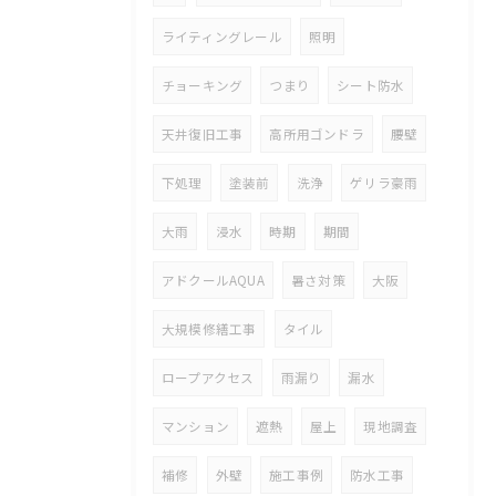
ライティングレール
照明
チョーキング
つまり
シート防水
天井復旧工事
高所用ゴンドラ
腰壁
下処理
塗装前
洗浄
ゲリラ豪雨
大雨
浸水
時期
期間
アドクールAQUA
暑さ対策
大阪
大規模修繕工事
タイル
ロープアクセス
雨漏り
漏水
マンション
遮熱
屋上
現地調査
補修
外壁
施工事例
防水工事