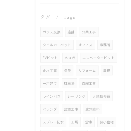
タグ
Tags
ガラス交換
店舗
公共工事
タイルカーペット
オフィス
事務所
EVピット
水抜き
エレベーターピット
止水工事
保険
リフォーム
屋根
一戸建て
駐車場
白線工事
ライン引き
シーリング
大規模修繕
ベランダ
設置工事
遮熱塗料
スプレー防水
工場
倉庫
狭小住宅