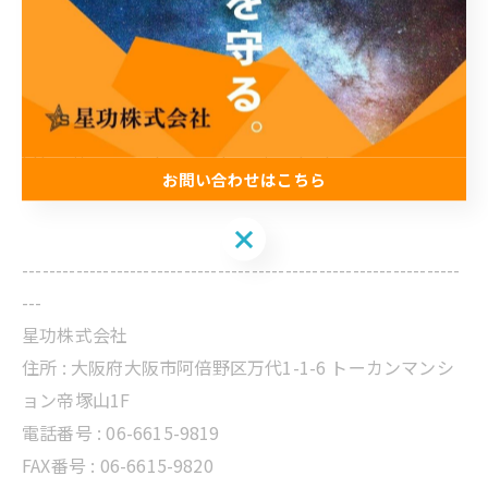
のかな？
* 改修工事って具体的にどういうことをするの？
➡ どんなご質問でもお気軽にお問い合わせください！
https://www.seikou-osaka.jp/contact
お問い合わせはこちら
--------------------------------------------------------
お問い合わせはこちら
-----------------------------------------------------------------
---
星功株式会社
住所 :
大阪府大阪市阿倍野区万代1-1-6 トーカンマンシ
ョン帝塚山1F
電話番号 :
06-6615-9819
FAX番号 : 06-6615-9820