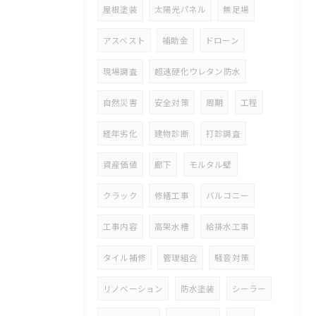
屋根塗装
太陽光パネル
無足場
アスベスト
補助金
ドローン
現場調査
超速硬化ウレタン防水
自然災害
安全対策
周期
工程
経年劣化
建物診断
打診調査
資産価値
廊下
モルタル壁
クラック
修繕工事
バルコニー
工事内容
高架水槽
給排水工事
タイル補修
管理組合
騒音対策
リノベーション
防水塗装
シーラー