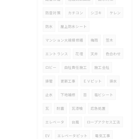
防音対策
カチコン
シゴキ
ケレン
防水
屋上防水シート
マンション大規模修繕
梅雨
笠木
エントランス
花壇
天井
色合わせ
ロビー
自社責任施工
施工会社
排管
更新工事
ＥＶピット
排水
止水
下地補修
苔
塩ビシート
瓦
耐震
瓦漆喰
応急処置
エレベータ
台風
ロープアクセス工法
EV
エレベータピット
電気工事