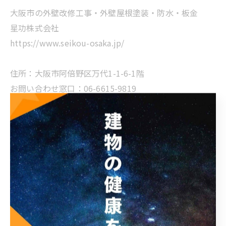
大阪市の外壁改修工事・外壁屋根塗装・防水・板金
星功株式会社
https://www.seikou-osaka.jp/
住所：大阪市阿倍野区万代1-1-6-1階
お問い合わせ窓口：06-6615-9819
（平日10:00～17:00）
* 屋根・外壁を建ててから10年ほど放置している
* 建物に気になるひび割れがある
* 外壁を手で触ると粉状のものが付着する
* 豪雨の際、雨漏りが気になる。
* 台風や災害で家の屋根や外壁が傷ついてしまった
* 相談をしたいが、業者の良し悪しがわからない
* 外壁塗装っていくらくらいなの？見積りだけでもいい