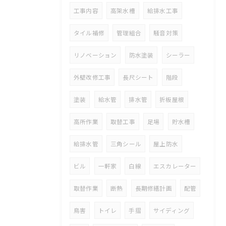
工事内容
高架水槽
給排水工事
タイル補修
管理組合
騒音対策
リノベーション
防水塗装
シーラー
外壁改修工事
長尺シート
階段
塗装
給水管
排水管
折板屋根
高所作業
取替工事
足場
貯水槽
給排水管
三角シール
屋上防水
ビル
一軒家
白線
エスカレーター
取替作業
断熱
長期修繕計画
配管
鳥害
トイレ
手摺
サイディング