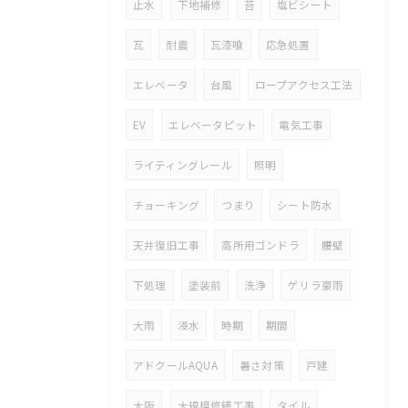
止水
下地補修
苔
塩ビシート
瓦
耐震
瓦漆喰
応急処置
エレベータ
台風
ロープアクセス工法
EV
エレベータピット
電気工事
ライティングレール
照明
チョーキング
つまり
シート防水
天井復旧工事
高所用ゴンドラ
腰壁
下処理
塗装前
洗浄
ゲリラ豪雨
大雨
浸水
時期
期間
アドクールAQUA
暑さ対策
戸建
大阪
大規模修繕工事
タイル