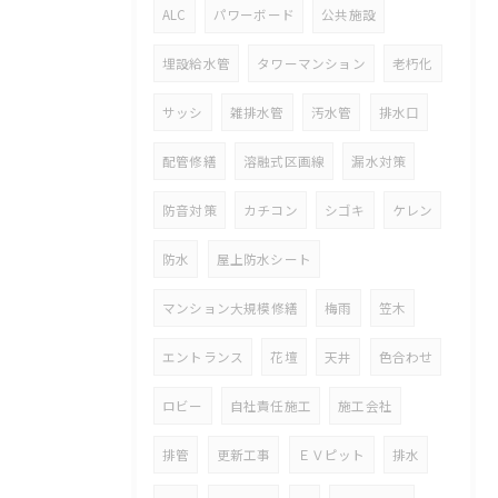
ALC
パワーボード
公共施設
埋設給水管
タワーマンション
老朽化
サッシ
雑排水管
汚水管
排水口
配管修繕
溶融式区画線
漏水対策
防音対策
カチコン
シゴキ
ケレン
防水
屋上防水シート
マンション大規模修繕
梅雨
笠木
エントランス
花壇
天井
色合わせ
ロビー
自社責任施工
施工会社
排管
更新工事
ＥＶピット
排水