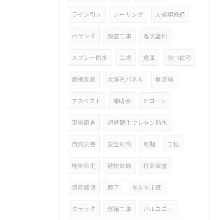
ライン引き
シーリング
大規模修繕
ベランダ
設置工事
遮熱塗料
スプレー防水
工場
倉庫
狭小住宅
屋根塗装
太陽光パネル
無足場
アスベスト
補助金
ドローン
現場調査
超速硬化ウレタン防水
自然災害
安全対策
周期
工程
経年劣化
建物診断
打診調査
資産価値
廊下
モルタル壁
クラック
修繕工事
バルコニー