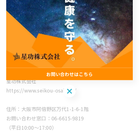
施工・管理・保証まで一貫体制で行う
（直接職人さんへ）依頼できるお店なんです。
無駄なマージンを無くし品質・保証・アフターメンテナ
ンスまで充実した星功に依頼してみませんか？
--------------------------------------------------------
大阪市の外壁改修工事・外壁屋根塗装・防水・板金
お問い合わせはこちら
星功株式会社
お問い合わせはこちら
https://www.seikou-osaka.jp/
住所：大阪市阿倍野区万代1-1-6-1階
お問い合わせ窓口：06-6615-9819
（平日10:00～17:00）