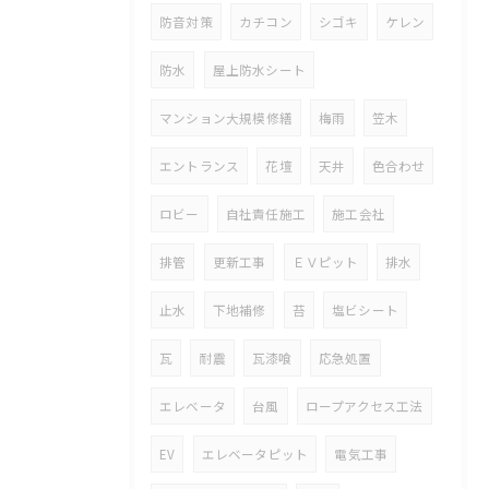
防音対策
カチコン
シゴキ
ケレン
防水
屋上防水シート
マンション大規模修繕
梅雨
笠木
エントランス
花壇
天井
色合わせ
ロビー
自社責任施工
施工会社
排管
更新工事
ＥＶピット
排水
止水
下地補修
苔
塩ビシート
瓦
耐震
瓦漆喰
応急処置
エレベータ
台風
ロープアクセス工法
EV
エレベータピット
電気工事