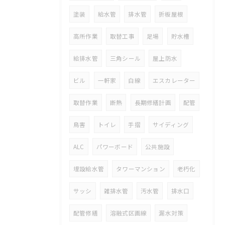
塗装
給水管
排水管
折板屋根
高所作業
取替工事
足場
貯水槽
給排水管
三角シール
屋上防水
ビル
一軒家
白線
エスカレーター
取替作業
断熱
長期修繕計画
配管
鳥害
トイレ
手摺
サイディング
ALC
パワーボード
公共施設
埋設給水管
タワーマンション
老朽化
サッシ
雑排水管
汚水管
排水口
配管修繕
溶融式区画線
漏水対策