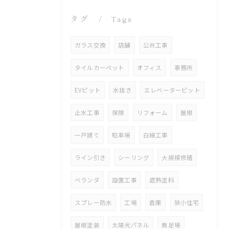
タグ
Tags
ガラス交換
店舗
公共工事
タイルカーペット
オフィス
事務所
EVピット
水抜き
エレベーターピット
止水工事
保険
リフォーム
屋根
一戸建て
駐車場
白線工事
ライン引き
シーリング
大規模修繕
ベランダ
設置工事
遮熱塗料
スプレー防水
工場
倉庫
狭小住宅
屋根塗装
太陽光パネル
無足場