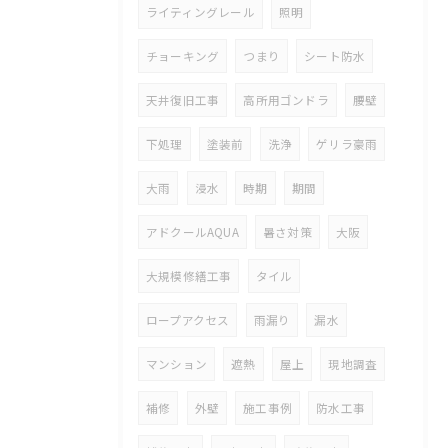
ライティングレール
照明
チョーキング
つまり
シート防水
天井復旧工事
高所用ゴンドラ
腰壁
下処理
塗装前
洗浄
ゲリラ豪雨
大雨
浸水
時期
期間
アドクールAQUA
暑さ対策
大阪
大規模修繕工事
タイル
ロープアクセス
雨漏り
漏水
マンション
遮熱
屋上
現地調査
補修
外壁
施工事例
防水工事