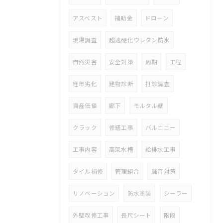
アスベスト
補助金
ドローン
現場調査
超速硬化ウレタン防水
自然災害
安全対策
周期
工程
経年劣化
建物診断
打診調査
資産価値
廊下
モルタル壁
クラック
修繕工事
バルコニー
工事内容
高架水槽
給排水工事
タイル補修
管理組合
騒音対策
リノベーション
防水塗装
シーラー
外壁改修工事
長尺シート
階段