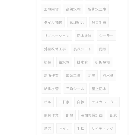
工事内容
高架水槽
給排水工事
タイル補修
管理組合
騒音対策
リノベーション
防水塗装
シーラー
外壁改修工事
長尺シート
階段
塗装
給水管
排水管
折板屋根
高所作業
取替工事
足場
貯水槽
給排水管
三角シール
屋上防水
ビル
一軒家
白線
エスカレーター
取替作業
断熱
長期修繕計画
配管
鳥害
トイレ
手摺
サイディング