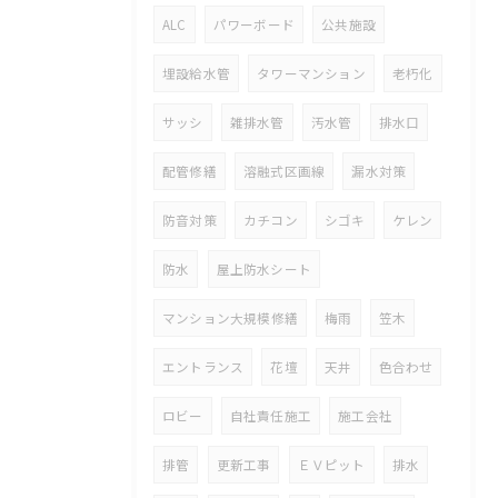
ALC
パワーボード
公共施設
埋設給水管
タワーマンション
老朽化
サッシ
雑排水管
汚水管
排水口
配管修繕
溶融式区画線
漏水対策
防音対策
カチコン
シゴキ
ケレン
防水
屋上防水シート
マンション大規模修繕
梅雨
笠木
エントランス
花壇
天井
色合わせ
ロビー
自社責任施工
施工会社
排管
更新工事
ＥＶピット
排水