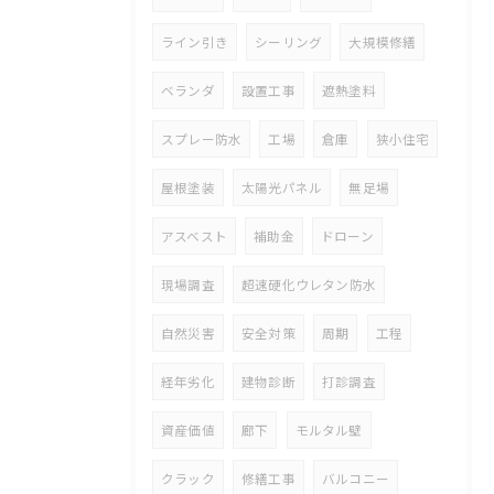
ライン引き
シーリング
大規模修繕
ベランダ
設置工事
遮熱塗料
スプレー防水
工場
倉庫
狭小住宅
屋根塗装
太陽光パネル
無足場
アスベスト
補助金
ドローン
現場調査
超速硬化ウレタン防水
自然災害
安全対策
周期
工程
経年劣化
建物診断
打診調査
資産価値
廊下
モルタル壁
クラック
修繕工事
バルコニー