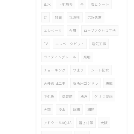
止水
下地補修
苔
塩ビシート
瓦
耐震
瓦漆喰
応急処置
エレベータ
台風
ロープアクセス工法
EV
エレベータピット
電気工事
ライティングレール
照明
チョーキング
つまり
シート防水
天井復旧工事
高所用ゴンドラ
腰壁
下処理
塗装前
洗浄
ゲリラ豪雨
大雨
浸水
時期
期間
アドクールAQUA
暑さ対策
大阪