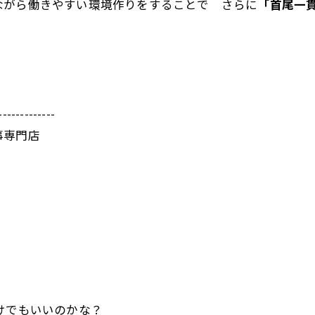
ながら働きやすい環境作りをすることで さらに
「首尾一
-------------
事専門店
けでもいいのかな？