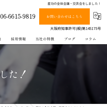
星功の全体会議・交流会をしました！
06-6615-9819
お問い合わせはこちら
大阪府知事許可(般)第145175号
内
採用情報
当社の特徴
ブログ
コラム
塗装
止水
した！
防水
内装
公共工事