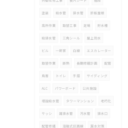
外壁改修工事
長尺シート
階段
塗装
給水管
排水管
折板屋根
高所作業
取替工事
足場
貯水槽
給排水管
三角シール
屋上防水
ビル
一軒家
白線
エスカレーター
取替作業
断熱
長期修繕計画
配管
鳥害
トイレ
手摺
サイディング
ALC
パワーボード
公共施設
埋設給水管
タワーマンション
老朽化
サッシ
雑排水管
汚水管
排水口
配管修繕
溶融式区画線
漏水対策