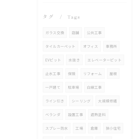
タグ
Tags
ガラス交換
店舗
公共工事
タイルカーペット
オフィス
事務所
EVピット
水抜き
エレベーターピット
止水工事
保険
リフォーム
屋根
一戸建て
駐車場
白線工事
ライン引き
シーリング
大規模修繕
ベランダ
設置工事
遮熱塗料
スプレー防水
工場
倉庫
狭小住宅