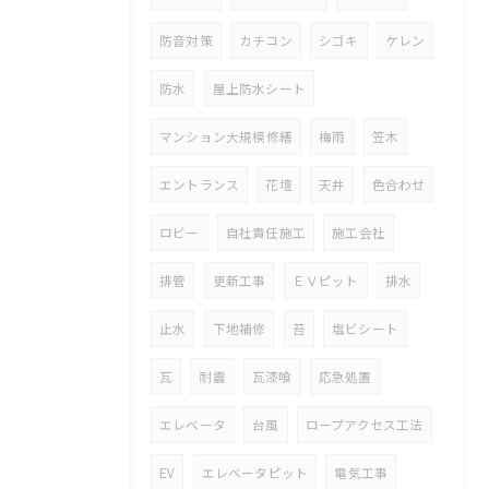
防音対策
カチコン
シゴキ
ケレン
防水
屋上防水シート
マンション大規模修繕
梅雨
笠木
エントランス
花壇
天井
色合わせ
ロビー
自社責任施工
施工会社
排管
更新工事
ＥＶピット
排水
止水
下地補修
苔
塩ビシート
瓦
耐震
瓦漆喰
応急処置
エレベータ
台風
ロープアクセス工法
EV
エレベータピット
電気工事