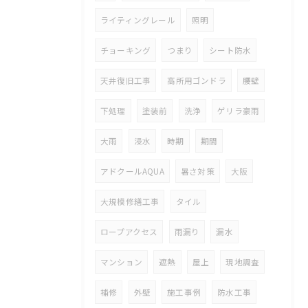
ライティングレール
照明
チョーキング
つまり
シート防水
天井復旧工事
高所用ゴンドラ
腰壁
下処理
塗装前
洗浄
ゲリラ豪雨
大雨
浸水
時期
期間
アドクールAQUA
暑さ対策
大阪
大規模修繕工事
タイル
ロープアクセス
雨漏り
漏水
マンション
遮熱
屋上
現地調査
補修
外壁
施工事例
防水工事