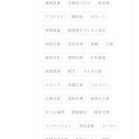
屋根塗装
太陽光パネル
無足場
アスベスト
補助金
ドローン
現場調査
超速硬化ウレタン防水
自然災害
安全対策
周期
工程
経年劣化
建物診断
打診調査
資産価値
廊下
モルタル壁
クラック
修繕工事
バルコニー
工事内容
高架水槽
給排水工事
タイル補修
管理組合
騒音対策
リノベーション
防水塗装
シーラー